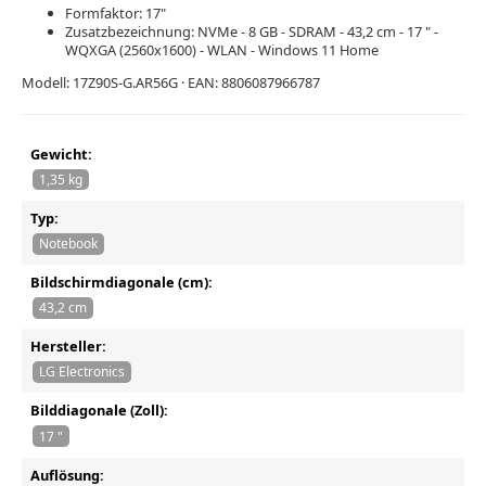
Formfaktor: 17"
Zusatzbezeichnung: NVMe - 8 GB - SDRAM - 43,2 cm - 17 " -
WQXGA (2560x1600) - WLAN - Windows 11 Home
Modell: 17Z90S-G.AR56G · EAN: 8806087966787
Gewicht:
1,35 kg
Typ:
Notebook
Bildschirmdiagonale (cm):
43,2 cm
Hersteller:
LG Electronics
Bilddiagonale (Zoll):
17 "
Auflösung: