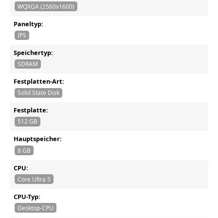
WQXGA (2560x1600)
Paneltyp:
IPS
Speichertyp:
SDRAM
Festplatten-Art:
Solid State Disk
Festplatte:
512 GB
Hauptspeicher:
8 GB
CPU:
Core Ultra 5
CPU-Typ:
Desktop-CPU