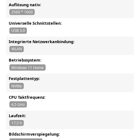
Auflösung nativ:
2560 * 1600
Universelle Schnittstellen:
USB 3.0
Integrierte Netzwerkanbindung:
WLAN
Betriebssystem:
Windows 11 Home
Festplattentyp:
NVMe
CPU Taktfrequenz:
4,5 GHz
Laufzeit:
17,5 h
Bildschirmverspiegelung: