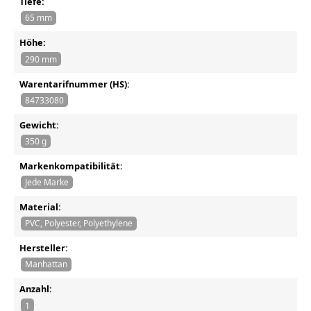
Tiefe:
65 mm
Höhe:
290 mm
Warentarifnummer (HS):
84733080
Gewicht:
350 g
Markenkompatibilität:
Jede Marke
Material:
PVC, Polyester, Polyethylene
Hersteller:
Manhattan
Anzahl:
1