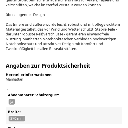
glatter Stoffoberfläche ist ausreichend Platz für Akten, Papiere und
Zeitschriften, welche knitterfrei verstaut werden können.
überzeugendes Design
Das Innere und äußere wurde leicht, robust und mit pflegeleichtem
Material gestaltet, das vor Wind und Wetter schützt. Stabile Teile -
darunter robuste Reißverschlüsse - garantieren einwandfreie
Nutzung. Manhattan Notebooktaschen verbinden hochwertigen
Notebookschutz und attraktives Design mit Komfort und
Zweckmäßigkeit bei allen Reiseaktivitäten.
Angaben zur Produktsicherheit
Herstellerinformationen:
Manhattan
, ,
Abnehmbarer Schultergurt:
Ja
Breite:
370 mm