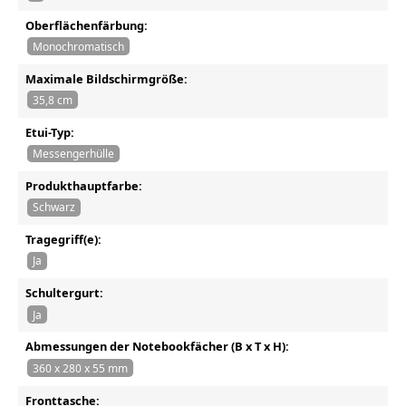
Oberflächenfärbung:
Monochromatisch
Maximale Bildschirmgröße:
35,8 cm
Etui-Typ:
Messengerhülle
Produkthauptfarbe:
Schwarz
Tragegriff(e):
Ja
Schultergurt:
Ja
Abmessungen der Notebookfächer (B x T x H):
360 x 280 x 55 mm
Fronttasche: