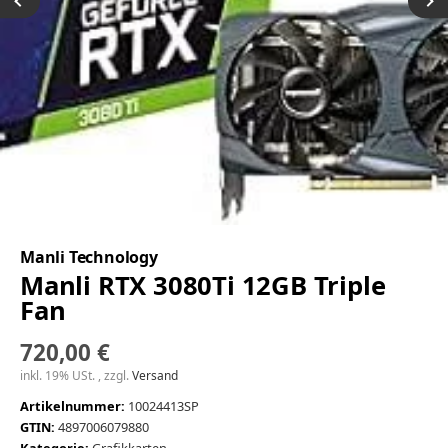
Manli Technology
Manli RTX 3080Ti 12GB Triple
Fan
720,00 €
inkl. 19% USt. , zzgl.
Versand
Artikelnummer:
10024413SP
GTIN:
4897006079880