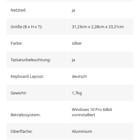
Netzteil:
ja
Größe (B x H x T):
31,23cm x 2,28cm x 23,21cm
Farbe:
silber
Tastaturbeleuchtung:
ja
Keyboard Layout:
deutsch
Gewicht:
1,7kg
Windows 10 Pro 64bit
Betriebssystem:
vorinstalliert
Oberfläche:
Aluminium