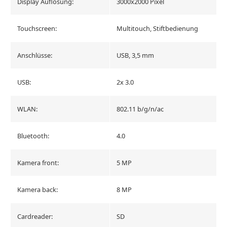
Display Auflösung:
3000x2000 Pixel
Touchscreen:
Multitouch, Stiftbedienung
Anschlüsse:
USB, 3,5 mm
USB:
2x 3.0
WLAN:
802.11 b/g/n/ac
Bluetooth:
4.0
Kamera front:
5 MP
Kamera back:
8 MP
Cardreader:
SD