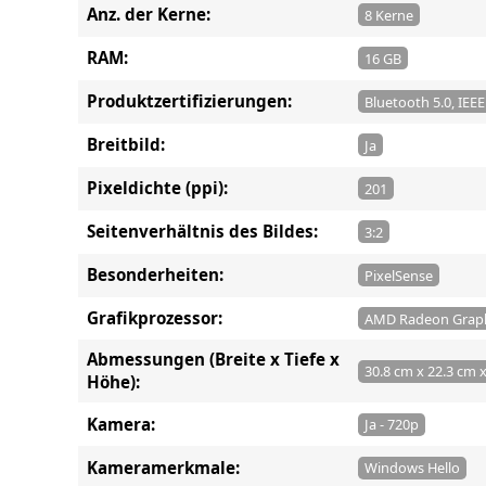
Anz. der Kerne:
8 Kerne
RAM:
16 GB
Produktzertifizierungen:
Bluetooth 5.0, IEE
Breitbild:
Ja
Pixeldichte (ppi):
201
Seitenverhältnis des Bildes:
3:2
Besonderheiten:
PixelSense
Grafikprozessor:
AMD Radeon Graph
Abmessungen (Breite x Tiefe x
30.8 cm x 22.3 cm 
Höhe):
Kamera:
Ja - 720p
Kameramerkmale:
Windows Hello