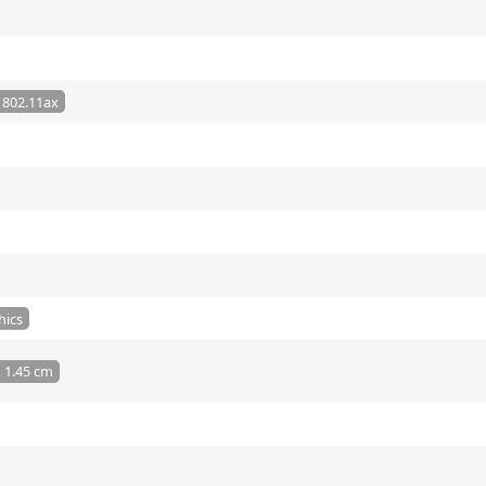
E 802.11ax
ics
x 1.45 cm