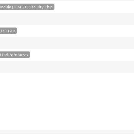
odule (TPM 2.0) Security Chip
 / 2 GHz
.11a/b/g/n/ac/ax