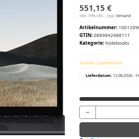
551,15 €
inkl. 19% USt. , zzgl.
Versand
Artikelnummer:
1001209
GTIN:
0889842488111
Kategorie:
Notebooks
Knapper Lagerbestand
Lieferdatum:
12.08.2026 - 1