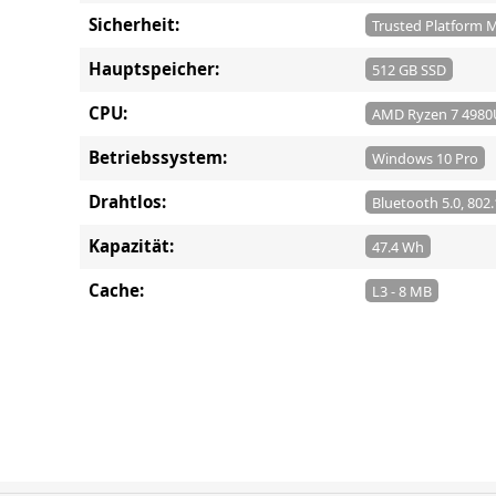
Sicherheit:
Trusted Platform M
Hauptspeicher:
512 GB SSD
CPU:
AMD Ryzen 7 4980U
Betriebssystem:
Windows 10 Pro
Drahtlos:
Bluetooth 5.0, 802
Kapazität:
47.4 Wh
Cache:
L3 - 8 MB