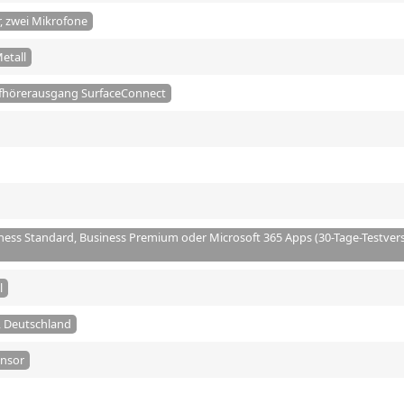
, zwei Mikrofone
etall
fhörerausgang SurfaceConnect
ness Standard, Business Premium oder Microsoft 365 Apps (30-Tage-Testver
l
, Deutschland
nsor