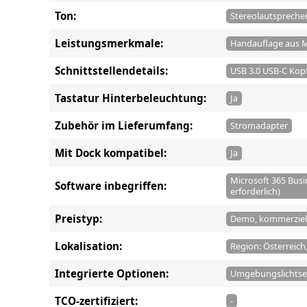
Ton:
Stereolautsprecher
Leistungsmerkmale:
Handauflage aus M
Schnittstellendetails:
USB 3.0 USB-C Kop
Tastatur Hinterbeleuchtung:
Ja
Zubehör im Lieferumfang:
Stromadapter
Mit Dock kompatibel:
Ja
Microsoft 365 Busi
Software inbegriffen:
erforderlich)
Preistyp:
Demo, kommerziel
Lokalisation:
Region: Österreich
Integrierte Optionen:
Umgebungslichtse
TCO-zertifiziert:
-