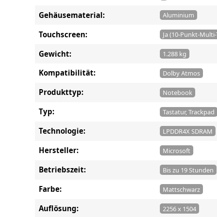
Gehäusematerial:
Aluminium
Touchscreen:
Ja (10-Punkt-Multi
Gewicht:
1.288 kg
Kompatibilität:
Dolby Atmos
Produkttyp:
Notebook
Typ:
Tastatur, Trackpad
Technologie:
LPDDR4X SDRAM
Hersteller:
Microsoft
Betriebszeit:
Bis zu 19 Stunden
Farbe:
Mattschwarz
Auflösung:
2256 x 1504