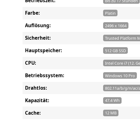
Betriebszeit:
Bis zu 17 Stunden
Farbe:
Platin
Auflösung:
2496 x 1664
Sicherheit:
Trusted Platform M
Hauptspeicher:
512 GB SSD
CPU:
Intel Core i7 (12. G
Betriebssystem:
Windows 10 Pro
Drahtlos:
802.11a/b/g/n/ac/a
Kapazität:
47.4 Wh
Cache:
12 MB