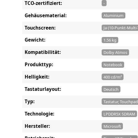
TCO-zertifiziert:
-
Gehäusematerial:
Aluminium
Touchscreen:
Ja (10-Punkt-Multi
Gewicht:
1.56 kg
Kompatibilität:
Dolby Atmos
Produkttyp:
Notebook
Helligkeit:
400 cd/m²
Tastaturlayout:
Deutsch
Typ:
Tastatur, Touchpad
Technologie:
LPDDR5X SDRAM
Hersteller:
Microsoft