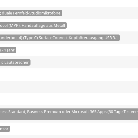
, duale Fernfeld-Studiomikrofone
ocol (MPP), Handauflage aus Metall
underbolt 4) (Type C) SurfaceConnect Kopfhörerausgang USB 3.1
- 1 Jahr
ic Lautsprecher
ness Standard, Business Premium oder Microsoft 365 Apps (30-Tage-Testver
nsor