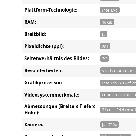
Plattform-Technologie:
Intel Evo
RAM:
16 GB
Breitbild:
Ja
Pixeldichte (ppi):
201
Seitenverhältnis des Bildes:
3:2
Besonderheiten:
Vivid Color, Color 
Grafikprozessor:
Intel Iris Xe Grafik
Videosystemmerkmale:
Fungiert als Intel 
Abmessungen (Breite x Tiefe x
34 cm x 24.4 cm x 
Höhe):
Kamera:
Ja - 720p