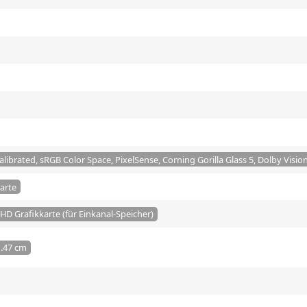
Calibrated, sRGB Color Space, PixelSense, Corning Gorilla Glass 5, Dolby Visio
karte
UHD Grafikkarte (für Einkanal-Speicher)
1.47 cm