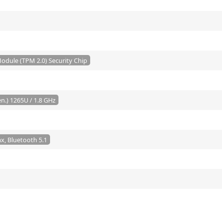
odule (TPM 2.0) Security Chip
en.) 1265U / 1.8 GHz
x, Bluetooth 5.1