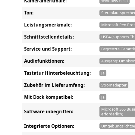
Kameramerkmale:
Windows Hello
Ton:
Stereolautsprecher
Leistungsmerkmale:
Microsoft Pen Prot
Schnittstellendetails:
USB4 (supports Th
Service und Support:
Begrenzte Garantie 
Audiofunktionen:
Ausgang: Omnison
Tastatur Hinterbeleuchtung:
Ja
Zubehör im Lieferumfang:
Stromadapter
Mit Dock kompatibel:
Ja
Microsoft 365 Busi
Software inbegriffen:
erforderlich)
Integrierte Optionen:
Umgebungslichtse