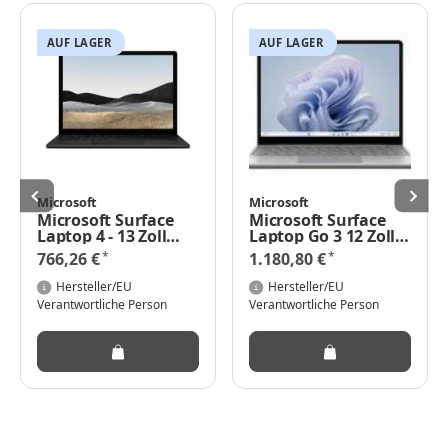
AUF LAGER
AUF LAGER
Microsoft
Microsoft
Microsoft Surface
Microsoft Surface
Laptop 4 - 13 Zoll
Laptop Go 3 12 Zoll -
Core i5 4,4 GHz
i5 - 16GB - 256 GB -
*
*
766,26 €
1.180,80 €
PixelSense 2256 x
platin - 12,4"
1504 - Intel Core i5-
Touchscreen, Intel
Hersteller/EU
Hersteller/EU
1145G7 - 16 GB
Core i5-1235U, 16GB
Verantwortliche Person
Verantwortliche Person
LPDDR4x - 256 GB
RAM, 256GB SSD,
SSD - Intel Iris Xe
Windows 11 Home
Graphics - USB-C -
USB-A - Wi-Fi 6 -
Bluetooth 5.0 -
Windows 10 Pro 64-
bit - DE _ Platin