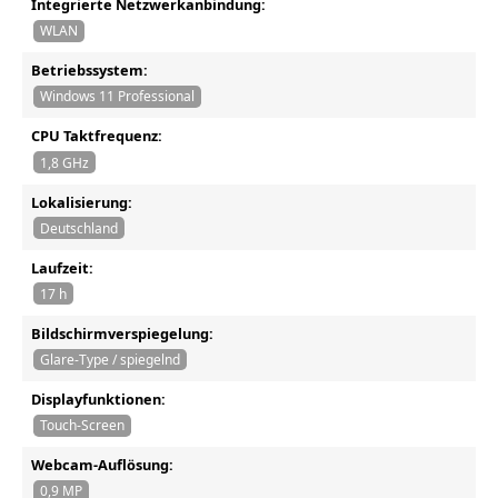
Integrierte Netzwerkanbindung:
WLAN
Betriebssystem:
Windows 11 Professional
CPU Taktfrequenz:
1,8 GHz
Lokalisierung:
Deutschland
Laufzeit:
17 h
Bildschirmverspiegelung:
Glare-Type / spiegelnd
Displayfunktionen:
Touch-Screen
Webcam-Auflösung:
0,9 MP