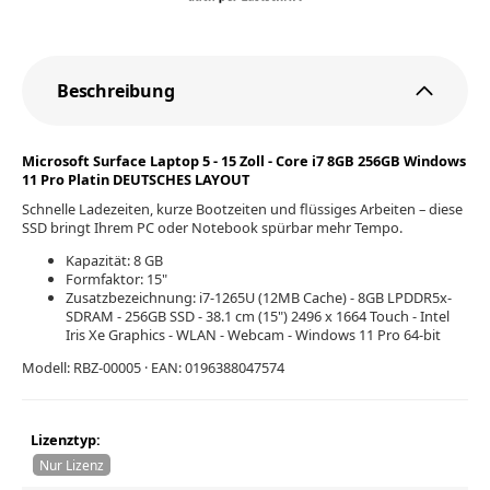
Beschreibung
Microsoft Surface Laptop 5 - 15 Zoll - Core i7 8GB 256GB Windows
11 Pro Platin DEUTSCHES LAYOUT
Schnelle Ladezeiten, kurze Bootzeiten und flüssiges Arbeiten – diese
SSD bringt Ihrem PC oder Notebook spürbar mehr Tempo.
Kapazität: 8 GB
Formfaktor: 15"
Zusatzbezeichnung: i7-1265U (12MB Cache) - 8GB LPDDR5x-
SDRAM - 256GB SSD - 38.1 cm (15") 2496 x 1664 Touch - Intel
Iris Xe Graphics - WLAN - Webcam - Windows 11 Pro 64-bit
Modell: RBZ-00005 · EAN: 0196388047574
Lizenztyp:
Nur Lizenz