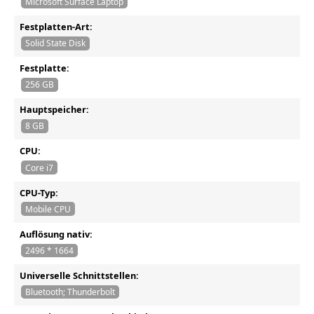
Microsoft Surface Laptop
Festplatten-Art:
Solid State Disk
Festplatte:
256 GB
Hauptspeicher:
8 GB
CPU:
Core i7
CPU-Typ:
Mobile CPU
Auflösung nativ:
2496 * 1664
Universelle Schnittstellen:
Bluetooth; Thunderbolt