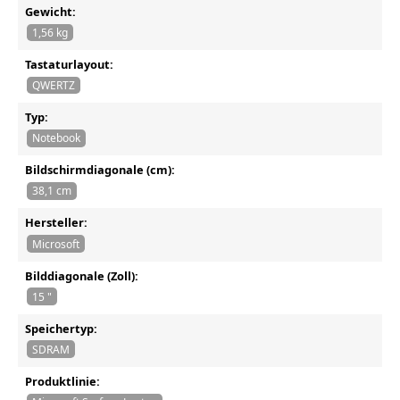
Gewicht:
1,56 kg
Tastaturlayout:
QWERTZ
Typ:
Notebook
Bildschirmdiagonale (cm):
38,1 cm
Hersteller:
Microsoft
Bilddiagonale (Zoll):
15 "
Speichertyp:
SDRAM
Produktlinie: