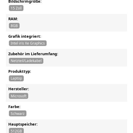
Bildschirmgröße:
15 Zoll
RAM:
8GB
Grafik integriert:
Intel iris Xe Graphics
Zubehör im Lieferumfang:
Netzteil/Ladekabel
Produkttyp:
Laptop
Hersteller:
Microsoft
Farbe:
Schwarz
Hauptspeicher:
512GB