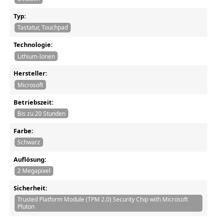
Typ:
Tastatur, Touchpad
Technologie:
Lithium-Ionen
Hersteller:
Microsoft
Betriebszeit:
Bis zu 20 Stunden
Farbe:
Schwarz
Auflösung:
2 Megapixel
Sicherheit:
Trusted Platform Module (TPM 2.0) Security Chip with Microsoft
Pluton