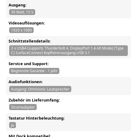
Ausgang:
39 Watt, 15 V
Videoauflösungen:
1920 x 1080
Schnittstellendetails:
2 x USB4 (supports Thunderbolt 4, DisplayPort 1.4 Alt Mode) (Type
C) SurfaceConnect Kopfhörerausgang USB 3.1
Service und Support:
Begrenzte Garantie - 1 Jahr
Audiofunktionen:
Ausgang: Omnisonic Lautsprecher
Zubehör im Lieferumfang:
Stromadapter
Tastatur Hinterbeleuchtung:
Ja
Mit Dock kompatibel: