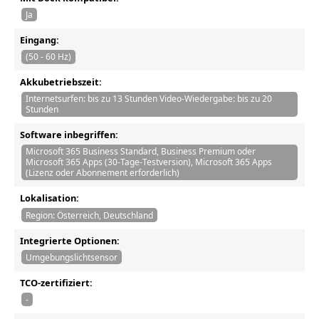
Ja
Eingang:
(50 - 60 Hz)
Akkubetriebszeit:
Internetsurfen: bis zu 13 Stunden Video-Wiedergabe: bis zu 20
Stunden
Software inbegriffen:
Microsoft 365 Business Standard, Business Premium oder
Microsoft 365 Apps (30-Tage-Testversion), Microsoft 365 Apps
(Lizenz oder Abonnement erforderlich)
Lokalisation:
Region: Österreich, Deutschland
Integrierte Optionen:
Umgebungslichtsensor
TCO-zertifiziert:
-