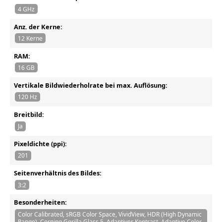
4 GHz
Anz. der Kerne:
12 Kerne
RAM:
16 GB
Vertikale Bildwiederholrate bei max. Auflösung:
120 Hz
Breitbild:
Ja
Pixeldichte (ppi):
201
Seitenverhältnis des Bildes:
3:2
Besonderheiten:
Color Calibrated, sRGB Color Space, VividView, HDR (High Dynamic
Range), Corning Gorilla Glass 5, Adaptiver Kontrast, Adaptive Color,