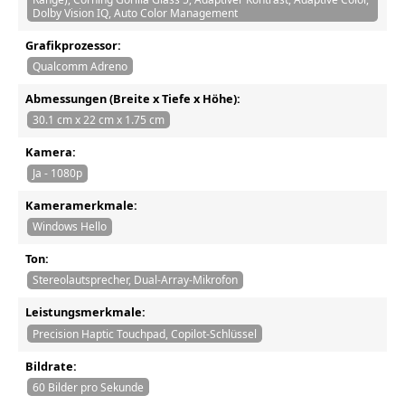
Dolby Vision IQ, Auto Color Management
Grafikprozessor:
Qualcomm Adreno
Abmessungen (Breite x Tiefe x Höhe):
30.1 cm x 22 cm x 1.75 cm
Kamera:
Ja - 1080p
Kameramerkmale:
Windows Hello
Ton:
Stereolautsprecher, Dual-Array-Mikrofon
Leistungsmerkmale:
Precision Haptic Touchpad, Copilot-Schlüssel
Bildrate:
60 Bilder pro Sekunde