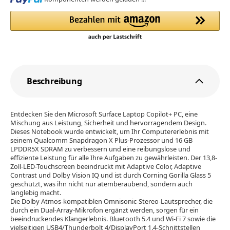
Beschreibung
Entdecken Sie den Microsoft Surface Laptop Copilot+ PC, eine
Mischung aus Leistung, Sicherheit und hervorragendem Design.
Dieses Notebook wurde entwickelt, um Ihr Computererlebnis mit
seinem Qualcomm Snapdragon X Plus-Prozessor und 16 GB
LPDDR5X SDRAM zu verbessern und eine reibungslose und
effiziente Leistung für alle Ihre Aufgaben zu gewährleisten. Der 13,8-
Zoll-LED-Touchscreen beeindruckt mit Adaptive Color, Adaptive
Contrast und Dolby Vision IQ und ist durch Corning Gorilla Glass 5
geschützt, was ihn nicht nur atemberaubend, sondern auch
langlebig macht.
Die Dolby Atmos-kompatiblen Omnisonic-Stereo-Lautsprecher, die
durch ein Dual-Array-Mikrofon ergänzt werden, sorgen für ein
beeindruckendes Klangerlebnis. Bluetooth 5.4 und Wi-Fi 7 sowie die
vielseitigen USB4/Thunderbolt 4/DisplayPort 1.4-Schnittstellen