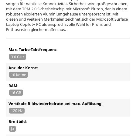
sorgen für nahtlose Konnektivität. Sicherheit wird großgeschrieben,
mit dem TPM 2.0 Sicherheitschip mit Microsoft Pluton, der in einem
robusten eloxierten Aluminiumgehäuse untergebracht ist. Mit
diesen und weiteren Merkmalen zeichnet sich der Microsoft Surface
Laptop Copilot+ PC als anspruchsvolle Wahl für Profis und
Enthusiasten gleichermaßen aus.
Max. Turbo-Taktfrequenz:
3.6 GHz
Anz. der Kerne:
10 Kerne
RAM:
16 GB
Vertikale Bildwiederholrate bei max. Auflösung:
120 Hz
Breitbild:
Ja