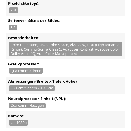
Pixeldichte (ppi):
201
Seitenverhältnis des Bildes:
3:2
Besonderheiten:
Color Calibrated, sRGB Color Space, VividView, HDR (High Dynamic
Range), Corning Gorilla Glass 5, Adaptiver Kontrast, Adaptive Color,
Dolby Vision IQ, Auto Color Management
Grafikprozessor:
Qualcomm Adreno
Abmessungen (Breite x Tiefe x Höhe):
30.1 cm x 22 cm x 1.75 cm
Neuralprozessor-Einheit (NPU):
Qualcomm Hexagon
Kamera:
Ja - 1080p