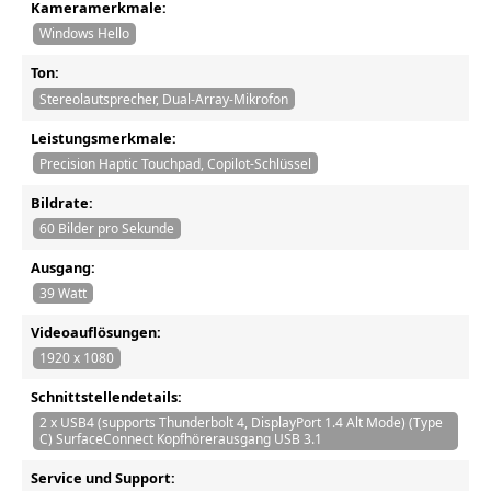
Kameramerkmale:
Windows Hello
Ton:
Stereolautsprecher, Dual-Array-Mikrofon
Leistungsmerkmale:
Precision Haptic Touchpad, Copilot-Schlüssel
Bildrate:
60 Bilder pro Sekunde
Ausgang:
39 Watt
Videoauflösungen:
1920 x 1080
Schnittstellendetails:
2 x USB4 (supports Thunderbolt 4, DisplayPort 1.4 Alt Mode) (Type
C) SurfaceConnect Kopfhörerausgang USB 3.1
Service und Support: