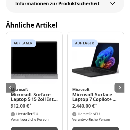
Informationen zur Produktsicherheit
Ähnliche Artikel
AUF LAGER
AUF LAGER
Microsoft
Microsoft
Microsoft Surface
Microsoft Surface
Laptop 5 15 Zoll Intel
Laptop 7 Copilot+ PC
Core i7-1265U 8GB
for Business - 7th
*
*
912,00 €
2.440,00 €
RAM 512GB SSD
Edition - Intel Core
Windows 11 Pro
Ultra 7 266V / 2.2
Hersteller/EU
Hersteller/EU
GHz - Win 11 Pro -
Verantwortliche Person
Verantwortliche Person
Intel Arc Graphics
140V - 16 GB RAM -