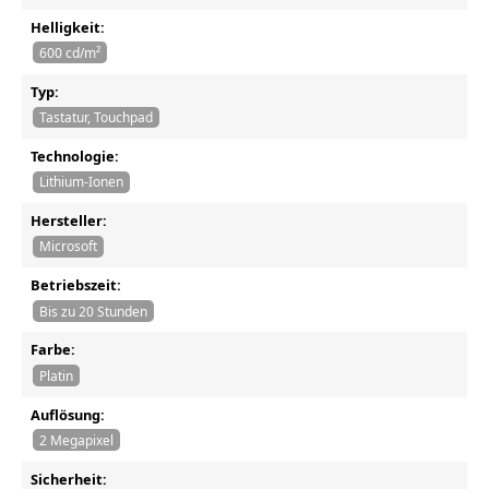
Helligkeit:
600 cd/m²
Typ:
Tastatur, Touchpad
Technologie:
Lithium-Ionen
Hersteller:
Microsoft
Betriebszeit:
Bis zu 20 Stunden
Farbe:
Platin
Auflösung:
2 Megapixel
Sicherheit: