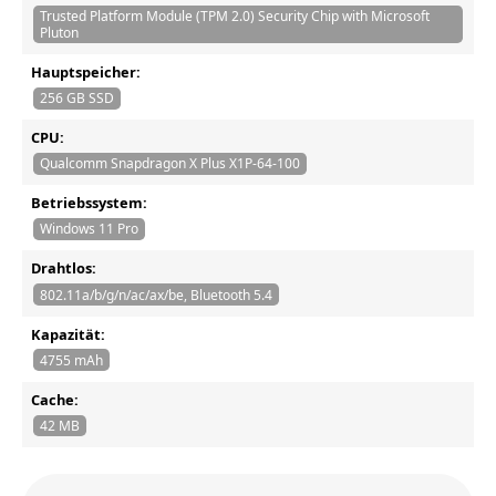
Trusted Platform Module (TPM 2.0) Security Chip with Microsoft
Pluton
Hauptspeicher:
256 GB SSD
CPU:
Qualcomm Snapdragon X Plus X1P-64-100
Betriebssystem:
Windows 11 Pro
Drahtlos:
802.11a/b/g/n/ac/ax/be, Bluetooth 5.4
Kapazität:
4755 mAh
Cache:
42 MB