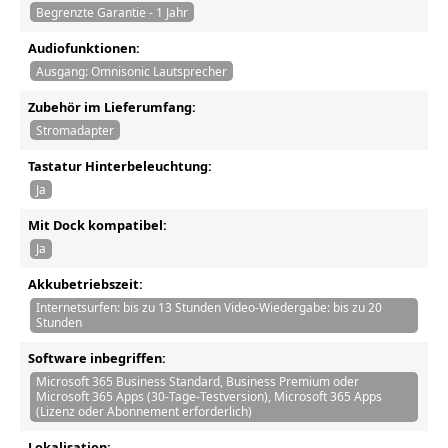
Begrenzte Garantie - 1 Jahr
Audiofunktionen:
Ausgang: Omnisonic Lautsprecher
Zubehör im Lieferumfang:
Stromadapter
Tastatur Hinterbeleuchtung:
Ja
Mit Dock kompatibel:
Ja
Akkubetriebszeit:
Internetsurfen: bis zu 13 Stunden Video-Wiedergabe: bis zu 20
Stunden
Software inbegriffen:
Microsoft 365 Business Standard, Business Premium oder
Microsoft 365 Apps (30-Tage-Testversion), Microsoft 365 Apps
(Lizenz oder Abonnement erforderlich)
Lokalisation: