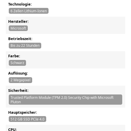
Technologie:
6 Zellen Lithium-Ionen
Hersteller:
Microsoft
Betriebszeit:
Bis zu 22 Stunden
Farbe:
Schwarz
Auflösung:
2 Megapixel
Sicherheit:
Trusted Platform Module (TPM 2.0) Security Chip with Microsoft
Pluton
Hauptspeicher:
512 GB SSD PCIe 4.0
CPU: