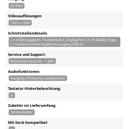
65 Watt
Videoauflösungen:
1920 x 1080
Schnittstellendetails:
2 x USB4 (supports Thunderbolt 4, DisplayPort 2.1 Alt Mode) (Type
C) SurfaceConnect Kopfhörerausgang USB 3.1
Service und Support:
Begrenzte Garantie - 1 Jahr
Audiofunktionen:
Ausgang: Omnisonic Lautsprecher
Tastatur Hinterbeleuchtung:
Ja
Zubehör im Lieferumfang:
Stromadapter
Mit Dock kompatibel: