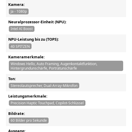
Kamera:
Ja - 1080p
Neuralprozessor-Einheit (NPU):
Intel AI Boost
NPU-Leistung bis zu (TOPS):
40 SPITZEN
Kameramerkmale:
Windows Hello, Auto Framing, Augenkontaktfunktion,
Hintergrundunschärfe, Porträtunschärfe
Ton:
Stereolautsprecher, Dual-Array-Mikrofon
Leistungsmerkmale:
Precision Haptic Touchpad, Copilot-Schlüssel
Bildrate:
60 Bilder pro Sekunde
Ausgang: