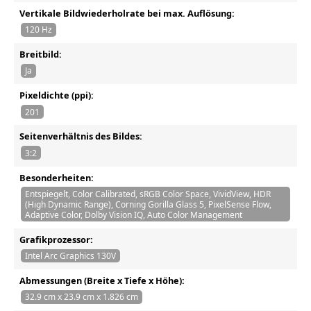
Vertikale Bildwiederholrate bei max. Auflösung:
120 Hz
Breitbild:
Ja
Pixeldichte (ppi):
201
Seitenverhältnis des Bildes:
3:2
Besonderheiten:
Entspiegelt, Color Calibrated, sRGB Color Space, VividView, HDR
(High Dynamic Range), Corning Gorilla Glass 5, PixelSense Flow,
Adaptive Color, Dolby Vision IQ, Auto Color Management
Grafikprozessor:
Intel Arc Graphics 130V
Abmessungen (Breite x Tiefe x Höhe):
32.9 cm x 23.9 cm x 1.826 cm