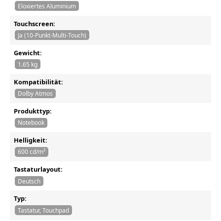
Eloxiertes Aluminium
Touchscreen:
Ja (10-Punkt-Multi-Touch)
Gewicht:
1.65 kg
Kompatibilität:
Dolby Atmos
Produkttyp:
Notebook
Helligkeit:
600 cd/m²
Tastaturlayout:
Deutsch
Typ:
Tastatur, Touchpad