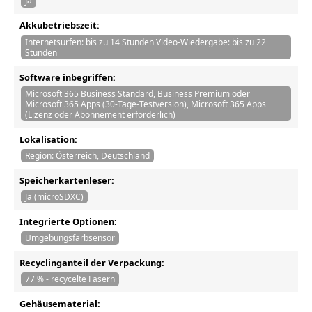
Ja
Akkubetriebszeit:
Internetsurfen: bis zu 14 Stunden Video-Wiedergabe: bis zu 22
Stunden
Software inbegriffen:
Microsoft 365 Business Standard, Business Premium oder
Microsoft 365 Apps (30-Tage-Testversion), Microsoft 365 Apps
(Lizenz oder Abonnement erforderlich)
Lokalisation:
Region: Österreich, Deutschland
Speicherkartenleser:
Ja (microSDXC)
Integrierte Optionen:
Umgebungsfarbsensor
Recyclinganteil der Verpackung:
77 % - recycelte Fasern
Gehäusematerial: