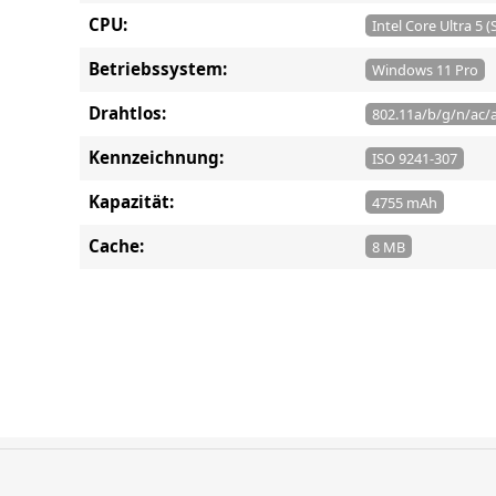
CPU:
Intel Core Ultra 5 (
Betriebssystem:
Windows 11 Pro
Drahtlos:
802.11a/b/g/n/ac/a
Kennzeichnung:
ISO 9241-307
Kapazität:
4755 mAh
Cache:
8 MB