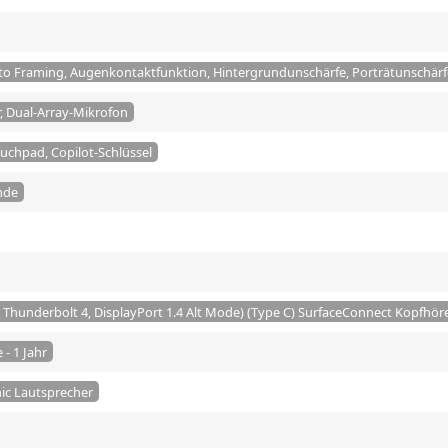
to Framing, Augenkontaktfunktion, Hintergrundunschärfe, Porträtunschärf
, Dual-Array-Mikrofon
ouchpad, Copilot-Schlüssel
nde
 Thunderbolt 4, DisplayPort 1.4 Alt Mode) (Type C) SurfaceConnect Kopfhö
- 1 Jahr
ic Lautsprecher