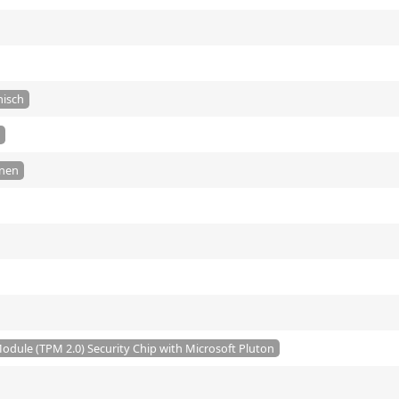
hisch
onen
odule (TPM 2.0) Security Chip with Microsoft Pluton