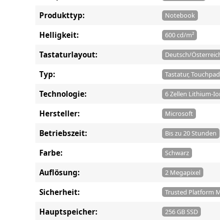
Produkttyp:
Notebook
Helligkeit:
600 cd/m²
Tastaturlayout:
Deutsch/Österreic
Typ:
Tastatur, Touchpad
Technologie:
6 Zellen Lithium-I
Hersteller:
Microsoft
Betriebszeit:
Bis zu 20 Stunden
Farbe:
Schwarz
Auflösung:
2 Megapixel
Sicherheit:
Trusted Platform M
Hauptspeicher:
256 GB SSD