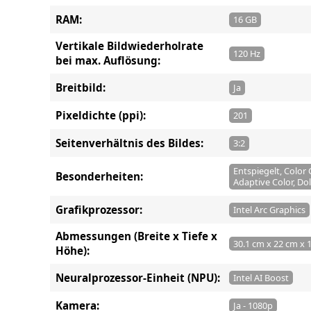
RAM:
16 GB
Vertikale Bildwiederholrate
120 Hz
bei max. Auflösung:
Breitbild:
Ja
Pixeldichte (ppi):
201
Seitenverhältnis des Bildes:
3:2
Entspiegelt, Color
Besonderheiten:
Adaptive Color, Do
Grafikprozessor:
Intel Arc Graphics
Abmessungen (Breite x Tiefe x
30.1 cm x 22 cm x 
Höhe):
Neuralprozessor-Einheit (NPU):
Intel AI Boost
Kamera:
Ja - 1080p