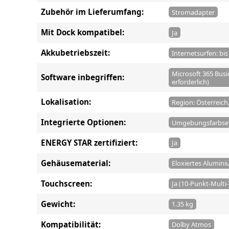
Zubehör im Lieferumfang:
Stromadapter
Mit Dock kompatibel:
Ja
Akkubetriebszeit:
Internetsurfen: bi
Microsoft 365 Busi
Software inbegriffen:
erforderlich)
Lokalisation:
Region: Österreich
Integrierte Optionen:
Umgebungsfarbse
ENERGY STAR zertifiziert:
Ja
Gehäusematerial:
Eloxiertes Alumin
Touchscreen:
Ja (10-Punkt-Multi
Gewicht:
1.35 kg
Kompatibilität:
Dolby Atmos