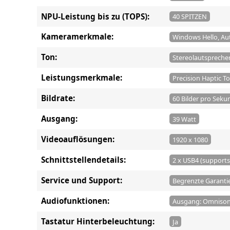
NPU-Leistung bis zu (TOPS):
40 SPITZEN
Kameramerkmale:
Windows Hello, Au
Ton:
Stereolautsprecher
Leistungsmerkmale:
Precision Haptic T
Bildrate:
60 Bilder pro Seku
Ausgang:
39 Watt
Videoauflösungen:
1920 x 1080
Schnittstellendetails:
2 x USB4 (supports
Service und Support:
Begrenzte Garantie 
Audiofunktionen:
Ausgang: Omnison
Tastatur Hinterbeleuchtung:
Ja