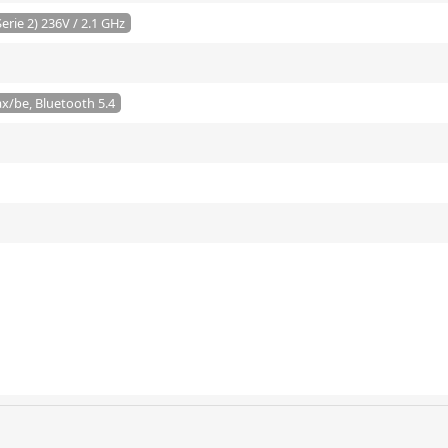
Serie 2) 236V / 2.1 GHz
x/be, Bluetooth 5.4