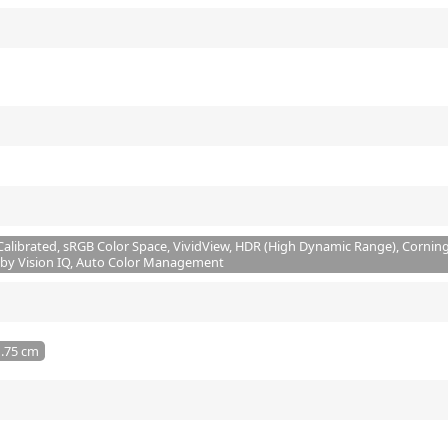
 Calibrated, sRGB Color Space, VividView, HDR (High Dynamic Range), Corning 
lby Vision IQ, Auto Color Management
1.75 cm