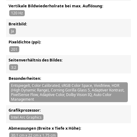
Vertikale Bildwiederholrate bei max. Auflösung:
120 Hz
Breitbild:
Ja
Pixeldichte (ppi):
201
Seitenverhältnis des Bildes:
3:2
Besonderheiten:
Entspiegelt, Color Calibrated, sRGB Color Space, VividView, HDR
(High Dynamic Range), Corning Gorilla Glass 5, Adaptiver Kontrast,
PixelSense Flow, Adaptive Color, Dolby Vision IQ, Auto Color
Management
Grafikprozessor:
Intel Arc Graphics
Abmessungen (Breite x Tiefe x Höhe):
30.1 cm x 22 cm x 1.75 cm