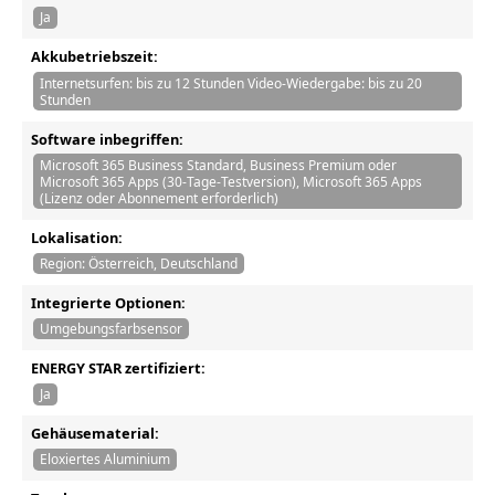
Ja
Akkubetriebszeit:
Internetsurfen: bis zu 12 Stunden Video-Wiedergabe: bis zu 20
Stunden
Software inbegriffen:
Microsoft 365 Business Standard, Business Premium oder
Microsoft 365 Apps (30-Tage-Testversion), Microsoft 365 Apps
(Lizenz oder Abonnement erforderlich)
Lokalisation:
Region: Österreich, Deutschland
Integrierte Optionen:
Umgebungsfarbsensor
ENERGY STAR zertifiziert:
Ja
Gehäusematerial:
Eloxiertes Aluminium