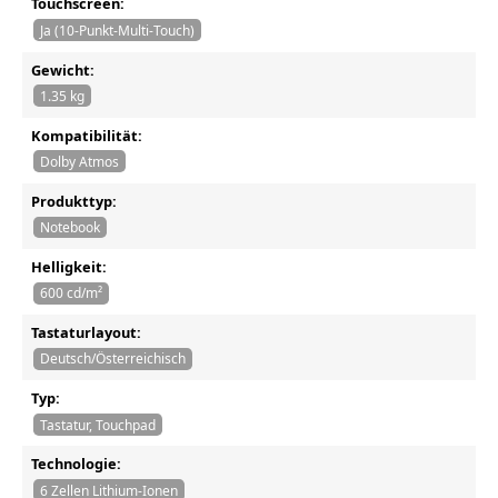
Touchscreen:
Ja (10-Punkt-Multi-Touch)
Gewicht:
1.35 kg
Kompatibilität:
Dolby Atmos
Produkttyp:
Notebook
Helligkeit:
600 cd/m²
Tastaturlayout:
Deutsch/Österreichisch
Typ:
Tastatur, Touchpad
Technologie:
6 Zellen Lithium-Ionen