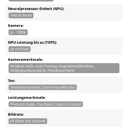
Neuralprozessor-Einheit (NPU):
Intel AI Boost
Kamera:
Ja - 1080p
NPU-Leistung bis zu (TOPS):
48 SPITZEN
Kameramerkmale:
Windows Hello, Auto Framing, Augenkontaktfunktion,
Hintergrundunschärfe, Porträtunschärfe
Ton:
Stereolautsprecher, Dual-Array-Mikrofon
Leistungsmerkmale:
Precision Haptic Touchpad, Copilot-Schlüssel
Bildrate:
60 Bilder pro Sekunde