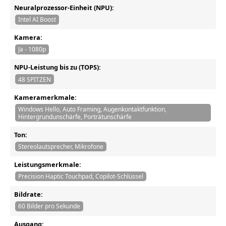
Neuralprozessor-Einheit (NPU):
Intel AI Boost
Kamera:
Ja - 1080p
NPU-Leistung bis zu (TOPS):
48 SPITZEN
Kameramerkmale:
Windows Hello, Auto Framing, Augenkontaktfunktion,
Hintergrundunschärfe, Porträtunschärfe
Ton:
Stereolautsprecher, Mikrofone
Leistungsmerkmale:
Precision Haptic Touchpad, Copilot-Schlüssel
Bildrate:
60 Bilder pro Sekunde
Ausgang: