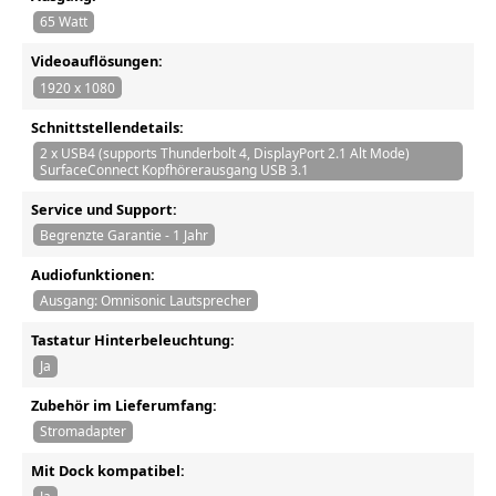
65 Watt
Videoauflösungen:
1920 x 1080
Schnittstellendetails:
2 x USB4 (supports Thunderbolt 4, DisplayPort 2.1 Alt Mode)
SurfaceConnect Kopfhörerausgang USB 3.1
Service und Support:
Begrenzte Garantie - 1 Jahr
Audiofunktionen:
Ausgang: Omnisonic Lautsprecher
Tastatur Hinterbeleuchtung:
Ja
Zubehör im Lieferumfang:
Stromadapter
Mit Dock kompatibel: