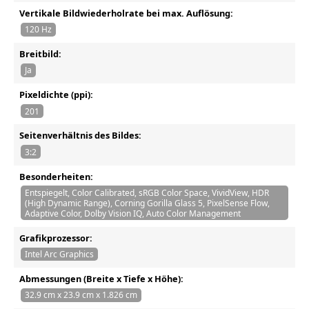
Vertikale Bildwiederholrate bei max. Auflösung:
120 Hz
Breitbild:
Ja
Pixeldichte (ppi):
201
Seitenverhältnis des Bildes:
3:2
Besonderheiten:
Entspiegelt, Color Calibrated, sRGB Color Space, VividView, HDR
(High Dynamic Range), Corning Gorilla Glass 5, PixelSense Flow,
Adaptive Color, Dolby Vision IQ, Auto Color Management
Grafikprozessor:
Intel Arc Graphics
Abmessungen (Breite x Tiefe x Höhe):
32.9 cm x 23.9 cm x 1.826 cm