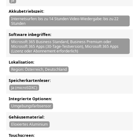
Ja
Akkubetriebszeit:
Internetsurfen: bis zu 14 Stunden Video-Wiedergabe: bis zu 22
Stunden
Software inbegriffen:
Microsoft 365 Business Standard, Business Premium oder
Microsoft 365 Apps (30-Tage-Testversion), Microsoft 365 Apps
(Lizenz oder Abonnement erforderlich)
Lokalisation:
Region: Österreich, Deutschland
Speicherkartenleser:
Ja (microSDXC)
Integrierte Optionen:
Umgebungsfarbsensor
Gehäusematerial:
Eloxiertes Aluminium
Touchscreen: