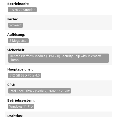
Betriebszeit:
Bis zu 22 Stunden
Farbe:
Schwarz
Auflösung:
2 Megapixel
Sicherheit:
Trusted Platform Module (TPM 2.0) Security Chip with Microsoft
Pluton
Hauptspeicher:
512 GB SSD PCIe 4.0
CPU:
Intel Core Ultra 7 (Serie 2) 268V / 2.2 GHz
Betriebssystem:
Windows 11 Pro
Drahtlos: