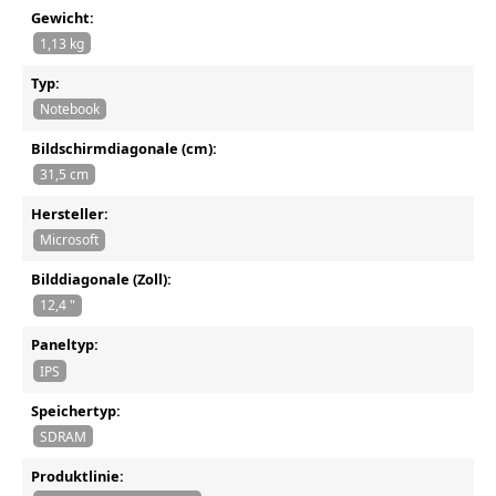
Gewicht:
1,13 kg
Typ:
Notebook
Bildschirmdiagonale (cm):
31,5 cm
Hersteller:
Microsoft
Bilddiagonale (Zoll):
12,4 "
Paneltyp:
IPS
Speichertyp:
SDRAM
Produktlinie: