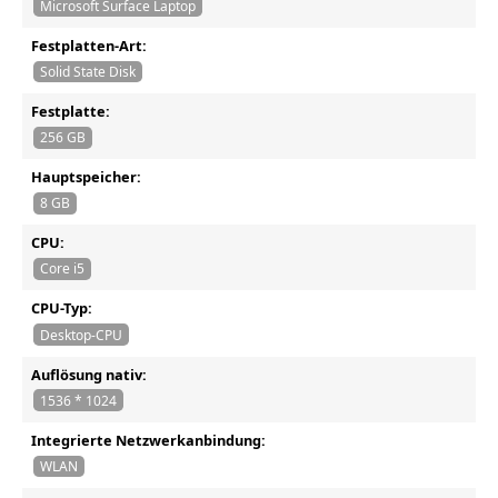
Microsoft Surface Laptop
Festplatten-Art:
Solid State Disk
Festplatte:
256 GB
Hauptspeicher:
8 GB
CPU:
Core i5
CPU-Typ:
Desktop-CPU
Auflösung nativ:
1536 * 1024
Integrierte Netzwerkanbindung:
WLAN