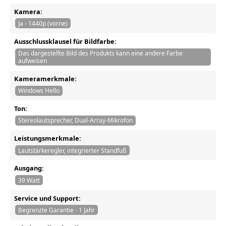
Kamera:
Ja - 1440p (vorne)
Ausschlussklausel für Bildfarbe:
Das dargestellte Bild des Produkts kann eine andere Farbe
aufweisen
Kameramerkmale:
Windows Hello
Ton:
Stereolautsprecher, Dual-Array-Mikrofon
Leistungsmerkmale:
Lautstärkeregler, integrierter Standfuß
Ausgang:
39 Watt
Service und Support:
Begrenzte Garantie - 1 Jahr