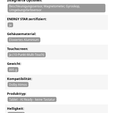
Integrierte Optionen:
Beschleunigungssensor, Magnetometer, Gyroskop,
Umgebungsfarbsensor
ENERGY STAR zertifiziert:
Ja
Gehäusematerial:
Eloxiertes Aluminium
Touchscreen:
Ja (10-Punkt-Multi-Touch)
Gewicht:
895 g
Kompatibilität:
Dolby Atmos
Produkttyp:
Tablet - AI Ready - keine Tastatur
Helligkeit: