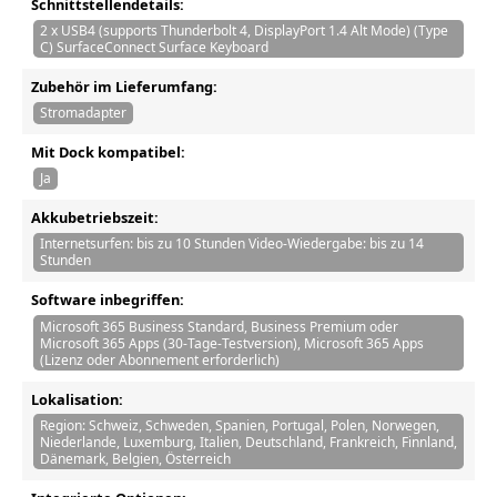
Schnittstellendetails:
2 x USB4 (supports Thunderbolt 4, DisplayPort 1.4 Alt Mode) (Type
C) SurfaceConnect Surface Keyboard
Zubehör im Lieferumfang:
Stromadapter
Mit Dock kompatibel:
Ja
Akkubetriebszeit:
Internetsurfen: bis zu 10 Stunden Video-Wiedergabe: bis zu 14
Stunden
Software inbegriffen:
Microsoft 365 Business Standard, Business Premium oder
Microsoft 365 Apps (30-Tage-Testversion), Microsoft 365 Apps
(Lizenz oder Abonnement erforderlich)
Lokalisation:
Region: Schweiz, Schweden, Spanien, Portugal, Polen, Norwegen,
Niederlande, Luxemburg, Italien, Deutschland, Frankreich, Finnland,
Dänemark, Belgien, Österreich