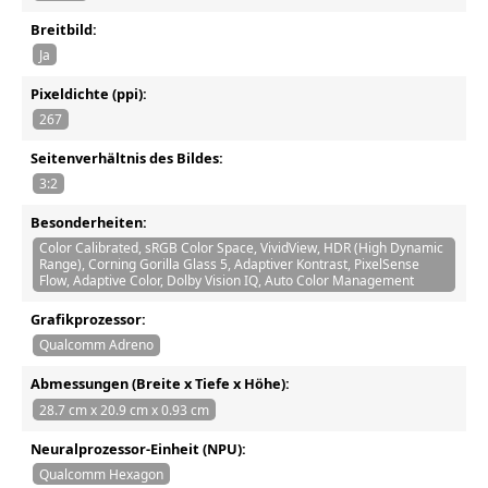
Breitbild:
Ja
Pixeldichte (ppi):
267
Seitenverhältnis des Bildes:
3:2
Besonderheiten:
Color Calibrated, sRGB Color Space, VividView, HDR (High Dynamic
Range), Corning Gorilla Glass 5, Adaptiver Kontrast, PixelSense
Flow, Adaptive Color, Dolby Vision IQ, Auto Color Management
Grafikprozessor:
Qualcomm Adreno
Abmessungen (Breite x Tiefe x Höhe):
28.7 cm x 20.9 cm x 0.93 cm
Neuralprozessor-Einheit (NPU):
Qualcomm Hexagon