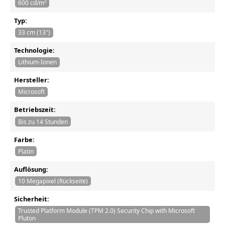
600 cd/m²
Typ:
33 cm (13")
Technologie:
Lithium-Ionen
Hersteller:
Microsoft
Betriebszeit:
Bis zu 14 Stunden
Farbe:
Platin
Auflösung:
10 Megapixel (Rückseite)
Sicherheit:
Trusted Platform Module (TPM 2.0) Security Chip with Microsoft
Pluton