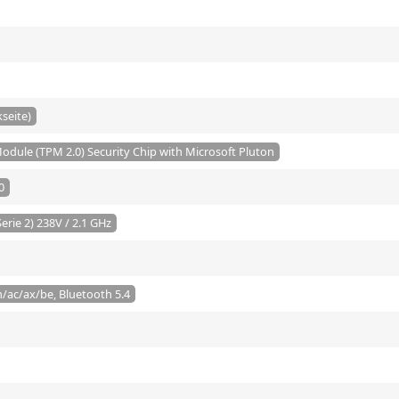
seite)
odule (TPM 2.0) Security Chip with Microsoft Pluton
0
Serie 2) 238V / 2.1 GHz
/ac/ax/be, Bluetooth 5.4