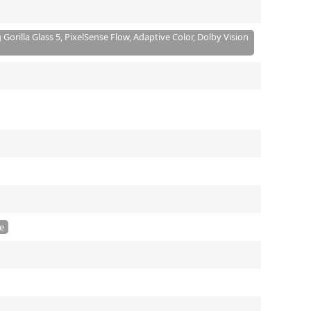
orilla Glass 5, PixelSense Flow, Adaptive Color, Dolby Vision
e