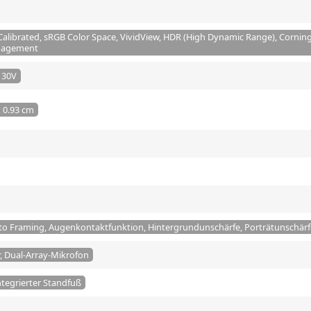
Calibrated, sRGB Color Space, VividView, HDR (High Dynamic Range), Corning G
anagement
 130V
x 0.93 cm
to Framing, Augenkontaktfunktion, Hintergrundunschärfe, Porträtunschärf
, Dual-Array-Mikrofon
ntegrierter Standfuß