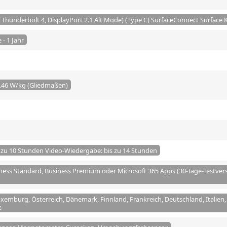
 Thunderbolt 4, DisplayPort 2.1 Alt Mode) (Type C) SurfaceConnect Surface
- 1 Jahr
0.46 W/kg (Gliedmaßen)
s zu 10 Stunden Video-Wiedergabe: bis zu 14 Stunden
ness Standard, Business Premium oder Microsoft 365 Apps (30-Tage-Testver
uxemburg, Österreich, Dänemark, Finnland, Frankreich, Deutschland, Italien
z