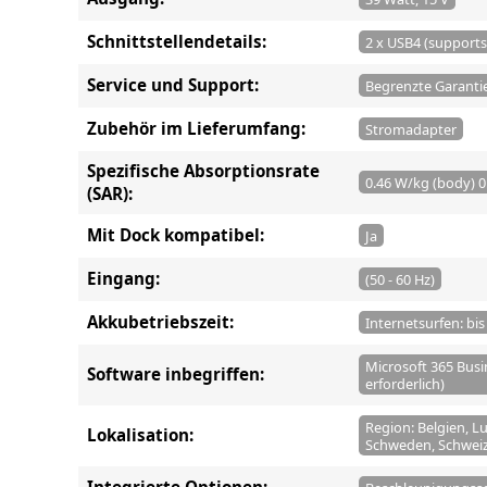
Schnittstellendetails:
2 x USB4 (supports
Service und Support:
Begrenzte Garantie 
Zubehör im Lieferumfang:
Stromadapter
Spezifische Absorptionsrate
0.46 W/kg (body) 
(SAR):
Mit Dock kompatibel:
Ja
Eingang:
(50 - 60 Hz)
Akkubetriebszeit:
Internetsurfen: bi
Microsoft 365 Busi
Software inbegriffen:
erforderlich)
Region: Belgien, L
Lokalisation:
Schweden, Schwei