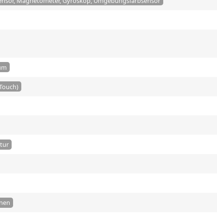
ensor, Magnetometer, Gyroskop, Umgebungsfarbsensor
ium
-Touch)
atur
onen