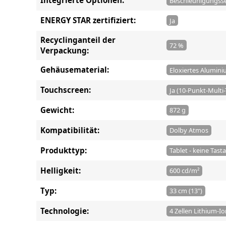
Integrierte Optionen:
Beschleunigungss
ENERGY STAR zertifiziert:
Ja
Recyclinganteil der
72 %
Verpackung:
Gehäusematerial:
Eloxiertes Alumin
Touchscreen:
Ja (10-Punkt-Multi
Gewicht:
872 g
Kompatibilität:
Dolby Atmos
Produkttyp:
Tablet - keine Tast
Helligkeit:
600 cd/m²
Typ:
33 cm (13")
Technologie:
4 Zellen Lithium-I