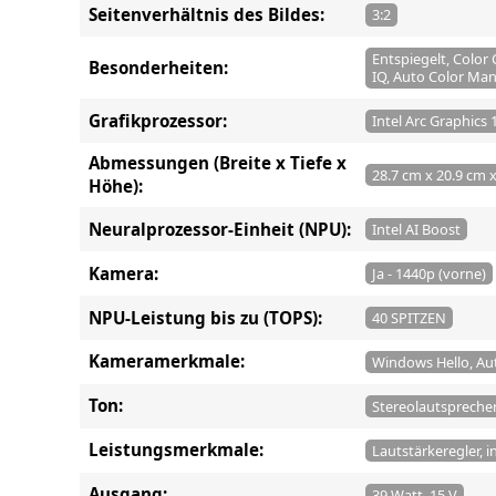
Seitenverhältnis des Bildes:
3:2
Entspiegelt, Color 
Besonderheiten:
IQ, Auto Color M
Grafikprozessor:
Intel Arc Graphics
Abmessungen (Breite x Tiefe x
28.7 cm x 20.9 cm 
Höhe):
Neuralprozessor-Einheit (NPU):
Intel AI Boost
Kamera:
Ja - 1440p (vorne)
NPU-Leistung bis zu (TOPS):
40 SPITZEN
Kameramerkmale:
Windows Hello, Au
Ton:
Stereolautsprecher
Leistungsmerkmale:
Lautstärkeregler, i
Ausgang:
39 Watt, 15 V