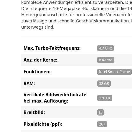
komplexe Anwendungen effizient zu verarbeiten. Di
Die integrierte 10-Megapixel-Rückkamera und die 14
Hintergrundunschärfe für professionelle Videoanrufe
zuverlässige und schnelle Geschäftskommunikation. Da
unterwegs sind.
Max. Turbo-Taktfrequenz:
4.7 GHz
Anz. der Kerne:
8 Kerne
Funktionen:
Intel Smart Cache
RAM:
32 GB
Vertikale Bildwiederholrate
120 Hz
bei max. Auflösung:
Breitbild:
Ja
Pixeldichte (ppi):
267