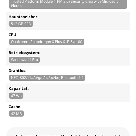
Trusted Platform Module (TPM 2.0) Security Chip with Microsoft
Pluton
Hauptspeicher:
512 GB SSD
CPU:
Qualcomm Snapdragon X Plus X1P-64-100
Betriebssystem:
Windows 11 Pro
Drahtlos:
NFC, 802.11a/b/g/n/ac/ax/be, Bluetooth 5.4
Kapazität:
47 Wh
Cache:
42 MB