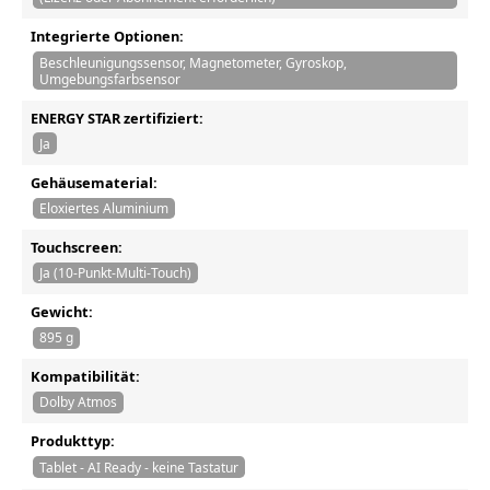
Integrierte Optionen:
Beschleunigungssensor, Magnetometer, Gyroskop,
Umgebungsfarbsensor
ENERGY STAR zertifiziert:
Ja
Gehäusematerial:
Eloxiertes Aluminium
Touchscreen:
Ja (10-Punkt-Multi-Touch)
Gewicht:
895 g
Kompatibilität:
Dolby Atmos
Produkttyp:
Tablet - AI Ready - keine Tastatur