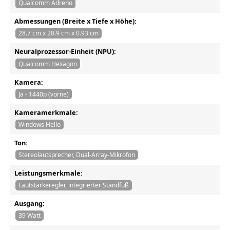
Qualcomm Adreno
Abmessungen (Breite x Tiefe x Höhe):
28.7 cm x 20.9 cm x 0.93 cm
Neuralprozessor-Einheit (NPU):
Qualcomm Hexagon
Kamera:
Ja - 1440p (vorne)
Kameramerkmale:
Windows Hello
Ton:
Stereolautsprecher, Dual-Array-Mikrofon
Leistungsmerkmale:
Lautstärkeregler, integrierter Standfuß
Ausgang:
39 Watt