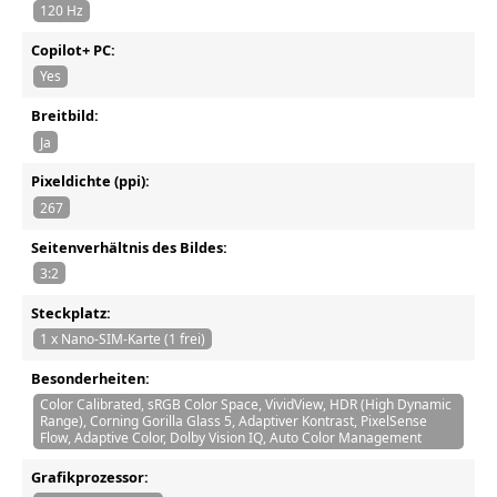
120 Hz
Copilot+ PC:
Yes
Breitbild:
Ja
Pixeldichte (ppi):
267
Seitenverhältnis des Bildes:
3:2
Steckplatz:
1 x Nano-SIM-Karte (1 frei)
Besonderheiten:
Color Calibrated, sRGB Color Space, VividView, HDR (High Dynamic
Range), Corning Gorilla Glass 5, Adaptiver Kontrast, PixelSense
Flow, Adaptive Color, Dolby Vision IQ, Auto Color Management
Grafikprozessor: