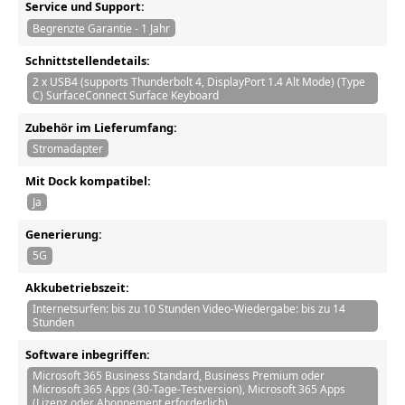
Service und Support:
Begrenzte Garantie - 1 Jahr
Schnittstellendetails:
2 x USB4 (supports Thunderbolt 4, DisplayPort 1.4 Alt Mode) (Type
C) SurfaceConnect Surface Keyboard
Zubehör im Lieferumfang:
Stromadapter
Mit Dock kompatibel:
Ja
Generierung:
5G
Akkubetriebszeit:
Internetsurfen: bis zu 10 Stunden Video-Wiedergabe: bis zu 14
Stunden
Software inbegriffen:
Microsoft 365 Business Standard, Business Premium oder
Microsoft 365 Apps (30-Tage-Testversion), Microsoft 365 Apps
(Lizenz oder Abonnement erforderlich)