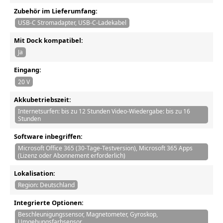
Zubehör im Lieferumfang:
USB-C Stromadapter, USB-C-Ladekabel
Mit Dock kompatibel:
Ja
Eingang:
20 V
Akkubetriebszeit:
Internetsurfen: bis zu 12 Stunden Video-Wiedergabe: bis zu 16
Stunden
Software inbegriffen:
Microsoft Office 365 (30-Tage-Testversion), Microsoft 365 Apps
(Lizenz oder Abonnement erforderlich)
Lokalisation:
Region: Deutschland
Integrierte Optionen:
Beschleunigungssensor, Magnetometer, Gyroskop,
Umgebungsfarbsensor