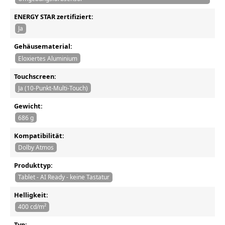
ENERGY STAR zertifiziert:
Ja
Gehäusematerial:
Eloxiertes Aluminium
Touchscreen:
Ja (10-Punkt-Multi-Touch)
Gewicht:
686 g
Kompatibilität:
Dolby Atmos
Produkttyp:
Tablet - AI Ready - keine Tastatur
Helligkeit:
400 cd/m²
Typ: