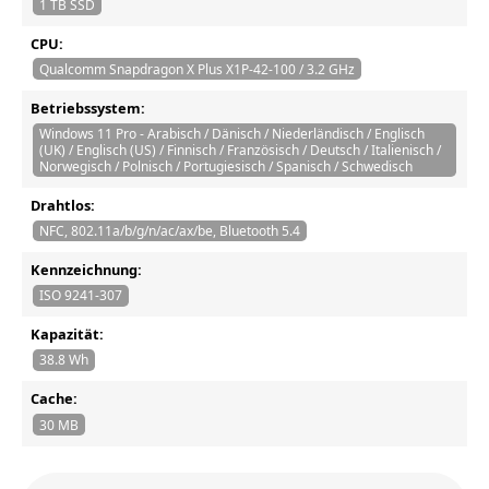
1 TB SSD
CPU:
Qualcomm Snapdragon X Plus X1P-42-100 / 3.2 GHz
Betriebssystem:
Windows 11 Pro - Arabisch / Dänisch / Niederländisch / Englisch
(UK) / Englisch (US) / Finnisch / Französisch / Deutsch / Italienisch /
Norwegisch / Polnisch / Portugiesisch / Spanisch / Schwedisch
Drahtlos:
NFC, 802.11a/b/g/n/ac/ax/be, Bluetooth 5.4
Kennzeichnung:
ISO 9241-307
Kapazität:
38.8 Wh
Cache:
30 MB