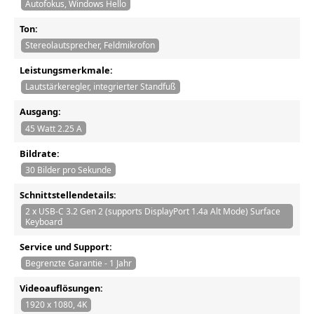
Autofokus, Windows Hello
Ton:
Stereolautsprecher, Feldmikrofon
Leistungsmerkmale:
Lautstärkeregler, integrierter Standfuß
Ausgang:
45 Watt 2.25 A
Bildrate:
30 Bilder pro Sekunde
Schnittstellendetails:
2 x USB-C 3.2 Gen 2 (supports DisplayPort 1.4a Alt Mode) Surface
Keyboard
Service und Support:
Begrenzte Garantie - 1 Jahr
Videoauflösungen:
1920 x 1080, 4K