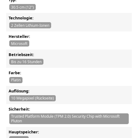
30.5 cm (12")
Technologie:
2 Zellen Lithium-Ionen
Hersteller:
Microsoft
Betriebszeit:
Bis zu 16 Stunden
Farbe:
Platin
Auflösung:
10 Megapixel (Rückseite)
Sicherheit:
Trusted Platform Module (TPM 2.0) Security Chip with Microsoft
Pluton
Hauptspeicher: