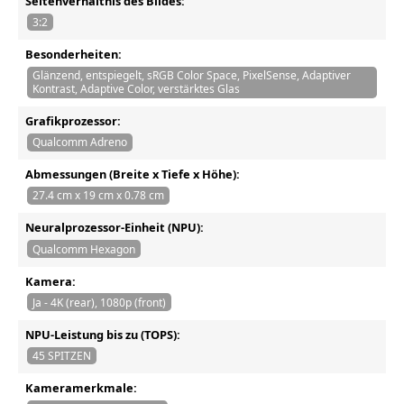
Seitenverhältnis des Bildes:
3:2
Besonderheiten:
Glänzend, entspiegelt, sRGB Color Space, PixelSense, Adaptiver
Kontrast, Adaptive Color, verstärktes Glas
Grafikprozessor:
Qualcomm Adreno
Abmessungen (Breite x Tiefe x Höhe):
27.4 cm x 19 cm x 0.78 cm
Neuralprozessor-Einheit (NPU):
Qualcomm Hexagon
Kamera:
Ja - 4K (rear), 1080p (front)
NPU-Leistung bis zu (TOPS):
45 SPITZEN
Kameramerkmale: