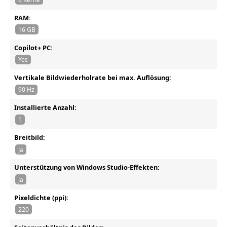
RAM:
16 GB
Copilot+ PC:
Yes
Vertikale Bildwiederholrate bei max. Auflösung:
90 Hz
Installierte Anzahl:
1
Breitbild:
Ja
Unterstützung von Windows Studio-Effekten:
Ja
Pixeldichte (ppi):
220