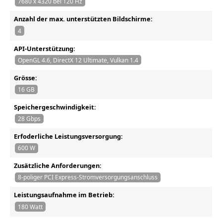
7680 x 4320 bei 120 Hz
Anzahl der max. unterstützten Bildschirme:
4
API-Unterstützung:
OpenGL 4.6, DirectX 12 Ultimate, Vulkan 1.4
Grösse:
16 GB
Speichergeschwindigkeit:
28 Gbps
Erfoderliche Leistungsversorgung:
600 W
Zusätzliche Anforderungen:
8-poliger PCI Express-Stromversorgungsanschluss
Leistungsaufnahme im Betrieb:
180 Watt