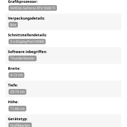
Grafikprozessor:
NVIDIA GeForce RTX 5060 Ti
Verpackungsdetails:
Box
Schnittstellendetails:
3 x DisplayPort HDMI
Software inbegriffen:
ThunderMaster
Breite:
4.13 cm
Tiefe:
29.19 cm
Höhe:
11.66 cm
Gerätetyp:
Grafikkarten