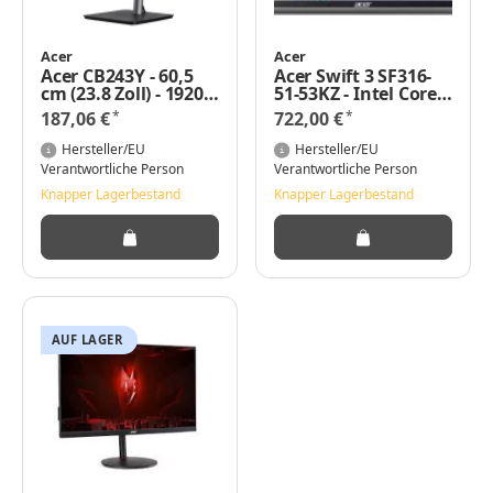
Acer
Acer
Acer CB243Y - 60,5
Acer Swift 3 SF316-
cm (23.8 Zoll) - 1920 x
51-53KZ - Intel Core
1080 Pixel - Wide
i5 - 3,1 GHz - 40,9 cm
*
*
187,06 €
722,00 €
Quad HD - 4 ms -
(16.1 Zoll) - 1920 x
Schwarz
1080 Pixel - 16 GB -
Hersteller/EU
Hersteller/EU
512 GB
Verantwortliche Person
Verantwortliche Person
Knapper Lagerbestand
Knapper Lagerbestand
AUF LAGER