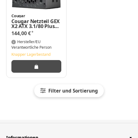
Cougar
Cougar Netzteil GEX
X2 ATX 3.1/80 Plus
Gold Modular -
*
144,00 €
PC-/Server Netzteil -
ATX
Hersteller/EU
Verantwortliche Person
Knapper Lagerbestand
Filter und Sortierung
Informationen