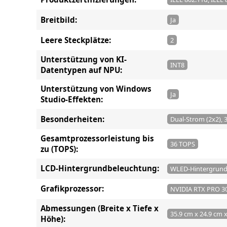
Breitbild:
Ja
Leere Steckplätze:
2
Unterstützung von KI-
INT8
Datentypen auf NPU:
Unterstützung von Windows
Ja
Studio-Effekten:
Besonderheiten:
Dual-Strom (2x2), 
Gesamtprozessorleistung bis
36 TOPS
zu (TOPS):
LCD-Hintergrundbeleuchtung:
WLED-Hintergrund
Grafikprozessor:
NVIDIA RTX PRO 300
Abmessungen (Breite x Tiefe x
35.9 cm x 24.9 cm 
Höhe):