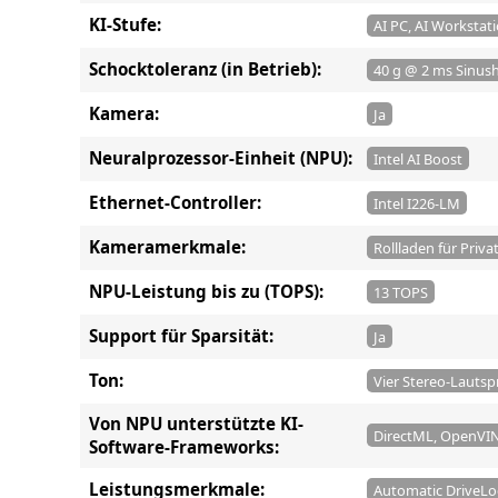
KI-Stufe:
AI PC, AI Workstat
Schocktoleranz (in Betrieb):
40 g @ 2 ms Sinus
Kamera:
Ja
Neuralprozessor-Einheit (NPU):
Intel AI Boost
Ethernet-Controller:
Intel I226-LM
Kameramerkmale:
Rollladen für Priv
NPU-Leistung bis zu (TOPS):
13 TOPS
Support für Sparsität:
Ja
Ton:
Vier Stereo-Lautsp
Von NPU unterstützte KI-
DirectML, OpenV
Software-Frameworks:
Leistungsmerkmale:
Automatic DriveLoc