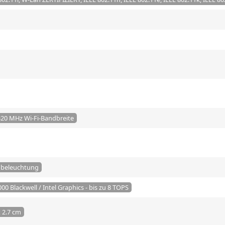
320 MHz Wi-Fi-Bandbreite
beleuchtung
0 Blackwell / Intel Graphics - bis zu 8 TOPS
x 2.7 cm