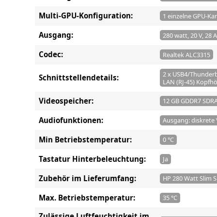
Multi-GPU-Konfiguration:
1 einzelne GPU-Kar
Ausgang:
280 watt, 20 V, 28 A
Codec:
Realtek ALC3315
2 x USB4/Thunderbo
Schnittstellendetails:
LAN (RJ-45) Kopfh
Videospeicher:
12 GB GDDR7 SDR
Audiofunktionen:
Ausgang: diskrete 
Min Betriebstemperatur:
0 °C
Tastatur Hinterbeleuchtung:
Ja
Zubehör im Lieferumfang:
HP 280 Watt Slim 
Max. Betriebstemperatur:
35 °C
Zulässige Luftfeuchtigkeit im