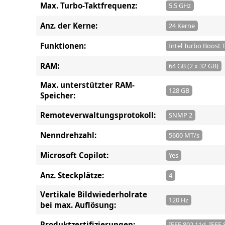
Max. Turbo-Taktfrequenz:
5.5 GHz
Anz. der Kerne:
24 Kerne
Funktionen:
Intel Turbo Boost 
RAM:
64 GB (2 x 32 GB)
Max. unterstützter RAM-
128 GB
Speicher:
Remoteverwaltungsprotokoll:
SNMP 2
Nenndrehzahl:
5600 MT/s
Microsoft Copilot:
Yes
Anz. Steckplätze:
4
Vertikale Bildwiederholrate
120 Hz
bei max. Auflösung:
Produktzertifizierungen:
IEEE 802.11d, IEEE 