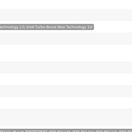
Technology 2.0, Intel Turbo Boost Max Technology 3.0
802.11i, W-Lan ZERTIFIZIERT, IEEE 802.11h, IEEE 802.11e, IEEE 802.11k, IEEE 80