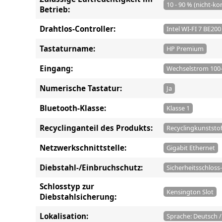
10 - 90 % (nicht-k
Betrieb:
Drahtlos-Controller:
Intel WI-FI 7 BE200
Tastaturname:
HP Premium
Eingang:
Wechselstrom 100-
Numerische Tastatur:
Ja
Bluetooth-Klasse:
Klasse 1
Recyclinganteil des Produkts:
Recyclingkunststo
Netzwerkschnittstelle:
Gigabit Ethernet
Diebstahl-/Einbruchschutz:
Sicherheitsschloss
Schlosstyp zur
Kensington Slot
Diebstahlsicherung:
Lokalisation:
Sprache: Deutsch 