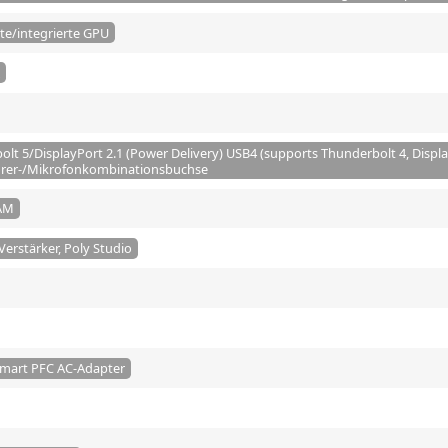
te/integrierte GPU
lt 5/DisplayPort 2.1 (Power Delivery) USB4 (supports Thunderbolt 4, Displ
örer-/Mikrofonkombinationsbuchse
AM
Verstärker, Poly Studio
Smart PFC AC-Adapter