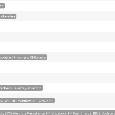
ion
halbwellen
atsphäre, IR-Kamera, KI-Kamera
recher, Dual-Array-Mikrofon
INO, WebNN, WindowsML, ONNX RT
k, BIOS Absolute Persistence, HP DriveLock, HP Fast Charge, BIOS-Update 