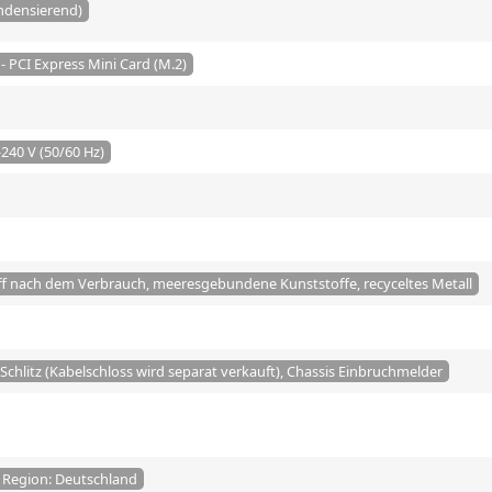
ondensierend)
 - PCI Express Mini Card (M.2)
240 V (50/60 Hz)
ff nach dem Verbrauch, meeresgebundene Kunststoffe, recyceltes Metall
-Schlitz (Kabelschloss wird separat verkauft), Chassis Einbruchmelder
/ Region: Deutschland