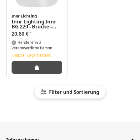
Innr Lighting
Innr Lighting Innr
BG 220 - Brücke -
kabellos - Wi-Fi,
*
20,80 €
ZigBee 3.0
Hersteller/EU
Verantwortliche Person
Knapper Lagerbestand
Filter und Sortierung
Informationen