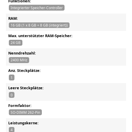
Funktionen:
Integrierter Speicher-Controller
RAM:
16 GB (1 x 8 GB + 8 GB (integriert))
Max. unterstützter RAM-Speicher:
24 GB
Nenndrehzahl:
2400 MHz
Anz. Steckplätze:
1
Leere Steckplätze:
0
Formfaktor:
SO-DIMM 262-Pin
Leistungskerne:
4