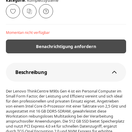
Kategorie:
Komplettsysteme
Momentan nicht verfügbar
Benachrichtigung anfordern
Beschreibung
Der Lenovo ThinkCentre M90s Gen 4 ist ein Personal Computer im
Small Form Factor, der Leistung und Effizienz vereint und sich ideal
für den professionellen und privaten Einsatz eignet. Angetrieben
von einem Intel Core i5-Prozessor mit einer Taktrate von 2,5 GHz und
ausgestattet mit 16 GB DDR5-SDRAM, gewährleistet diese
Workstation reibungsloses Multitasking bei der Verarbeitung
anspruchsvoller Anwendungen. Die 512 GB SSD bietet Speicherplatz
und nutzt PCI Express 4.0 x4 für schnellen Datenzugriff, ergänzt
durch TCG Opal Encryption 2.0 und NVM Express für erhöhte