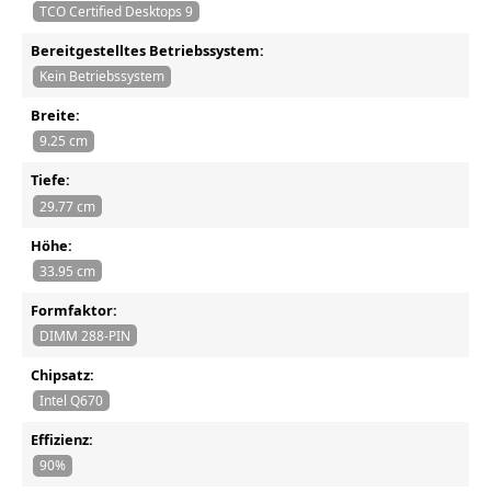
TCO Certified Desktops 9
Bereitgestelltes Betriebssystem:
Kein Betriebssystem
Breite:
9.25 cm
Tiefe:
29.77 cm
Höhe:
33.95 cm
Formfaktor:
DIMM 288-PIN
Chipsatz:
Intel Q670
Effizienz:
90%