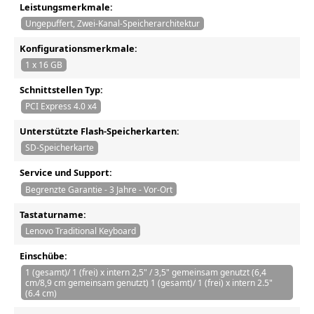
Leistungsmerkmale:
Ungepuffert, Zwei-Kanal-Speicherarchitektur
Konfigurationsmerkmale:
1 x 16 GB
Schnittstellen Typ:
PCI Express 4.0 x4
Unterstützte Flash-Speicherkarten:
SD-Speicherkarte
Service und Support:
Begrenzte Garantie - 3 Jahre - Vor-Ort
Tastaturname:
Lenovo Traditional Keyboard
Einschübe:
1 (gesamt)/ 1 (frei) x intern 2,5" / 3,5" gemeinsam genutzt (6,4
cm/8,9 cm gemeinsam genutzt) 1 (gesamt)/ 1 (frei) x intern 2.5"
(6.4 cm)