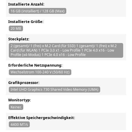
Installierte Anzahl:
16 GB (installiert) / 128 GB (Max)
Installierte Größe:
20 MB
Steckplatz:
2 (gesamt)/ 1 (frei) x M.2 Card (für SSD) 1 (gesamt)/ 1 (frei) x M.2
Card (für WLAN) 1 PCIe 3.0 x1 - Low Profile 1 PCIe 4.0 x16 - Low
Profile (x4-Modus) 1 PCIe 4.0 x16 - Low Profile
Erforderliche Netzspannung:
Wechselstrom 100-240 V (50/60 Hz)
Grafikprozessor:
Intel UHD Graphics 730 Shared Video Memory (UMA)
Monitortyp:
Keiner.
Effektive Speichergeschwindigkeit:
4400 MT/s