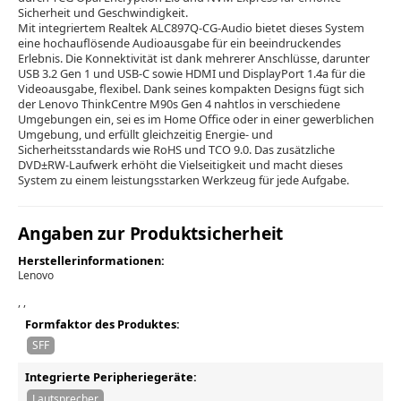
Sicherheit und Geschwindigkeit.
Mit integriertem Realtek ALC897Q-CG-Audio bietet dieses System
eine hochauflösende Audioausgabe für ein beeindruckendes
Erlebnis. Die Konnektivität ist dank mehrerer Anschlüsse, darunter
USB 3.2 Gen 1 und USB-C sowie HDMI und DisplayPort 1.4a für die
Videoausgabe, flexibel. Dank seines kompakten Designs fügt sich
der Lenovo ThinkCentre M90s Gen 4 nahtlos in verschiedene
Umgebungen ein, sei es im Home Office oder in einer gewerblichen
Umgebung, und erfüllt gleichzeitig Energie- und
Sicherheitsstandards wie RoHS und TCO 9.0. Das zusätzliche
DVD±RW-Laufwerk erhöht die Vielseitigkeit und macht dieses
System zu einem leistungsstarken Werkzeug für jede Aufgabe.
Angaben zur Produktsicherheit
Herstellerinformationen:
Lenovo
, ,
Formfaktor des Produktes:
SFF
Integrierte Peripheriegeräte:
Lautsprecher