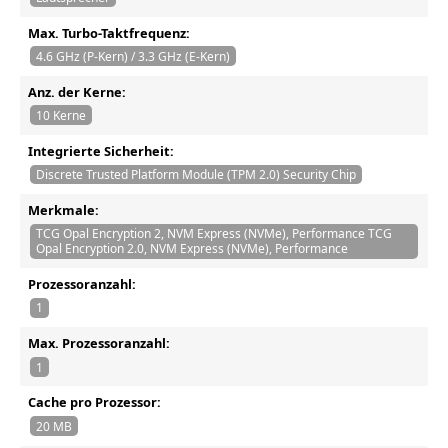
Max. Turbo-Taktfrequenz:
4.6 GHz (P-Kern) / 3.3 GHz (E-Kern)
Anz. der Kerne:
10 Kerne
Integrierte Sicherheit:
Discrete Trusted Platform Module (TPM 2.0) Security Chip
Merkmale:
TCG Opal Encryption 2, NVM Express (NVMe), Performance TCG
Opal Encryption 2.0, NVM Express (NVMe), Performance
Prozessoranzahl:
1
Max. Prozessoranzahl:
1
Cache pro Prozessor:
20 MB