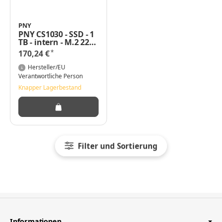
PNY
PNY CS1030 - SSD - 1
TB - intern - M.2 2280
- PCIe 3.0 x4 (NVMe)
*
170,24 €
Hersteller/EU
Verantwortliche Person
Knapper Lagerbestand
Filter und Sortierung
Informationen