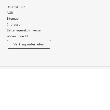
Datenschutz
AGB
Sitemap
Impressum
Batteriegesetzhinweise
Widerrufsrecht
Vertrag widerrufen
*
Alle Preise inkl. gesetzlicher USt., zzgl.
Versand
Powered by
JTL-Shop
Made with
♥
by
eRock Creations