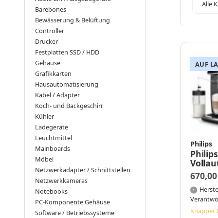
Alle 
Barebones
Bewässerung & Belüftung
Controller
Drucker
Festplatten SSD / HDD
Gehäuse
AUF L
Grafikkarten
Hausautomatisierung
Kabel / Adapter
Koch- und Backgeschirr
Kühler
Ladegeräte
Leuchtmittel
Philips
Mainboards
Philip
Möbel
Volla
Netzwerkadapter / Schnittstellen
SM768
670,00
Klavie
Netzwerkkameras
Schwa
Herste
Notebooks
Verantwo
PC-Komponente Gehäuse
Knapper 
Software / Betriebssysteme