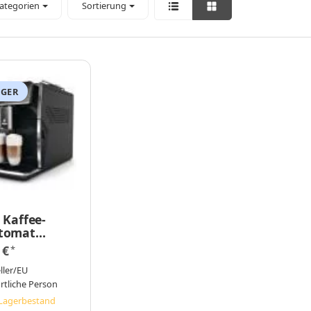
Kategorien
Sortierung
AGER
s Kaffee-
utomat
0/00
 €
*
rlack-
rz
ller/EU
rtliche Person
Lagerbestand