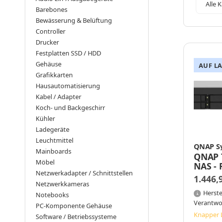
Alle 
Barebones
Bewässerung & Belüftung
Controller
Drucker
Festplatten SSD / HDD
Gehäuse
AUF L
Grafikkarten
Hausautomatisierung
Kabel / Adapter
Koch- und Backgeschirr
Kühler
Ladegeräte
Leuchtmittel
QNAP S
Mainboards
QNAP 
Möbel
NAS - 
Netzwerkadapter / Schnittstellen
Annap
1.446,
AL324
Netzwerkkameras
- Schw
Herste
Notebooks
Verantwo
PC-Komponente Gehäuse
Knapper 
Software / Betriebssysteme