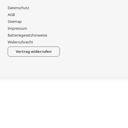
Datenschutz
AGB
Sitemap
Impressum
Batteriegesetzhinweise
Widerrufsrecht
Vertrag widerrufen
*
Alle Preise inkl. gesetzlicher USt., zzgl.
Versand
Powered by
JTL-Shop
Made with
♥
by
eRock Creations