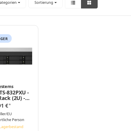
Kategorien
Sortierung
AGER
ystems
TS-832PXU -
Rack (2U) -
urna Labs -
91 €
*
 - Aluminium
arz
ller/EU
rtliche Person
Lagerbestand