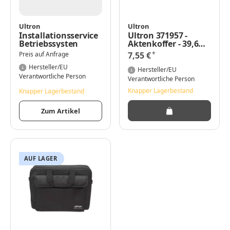
Ultron
Ultron
Installationsservice
Ultron 371957 -
Betriebssysten
Aktenkoffer - 39,6
cm (15.6 Zoll) -
*
Preis auf Anfrage
7,55 €
Schultergurt - 350 g
Hersteller/EU
Hersteller/EU
Verantwortliche Person
Verantwortliche Person
Knapper Lagerbestand
Knapper Lagerbestand
Zum Artikel
AUF LAGER