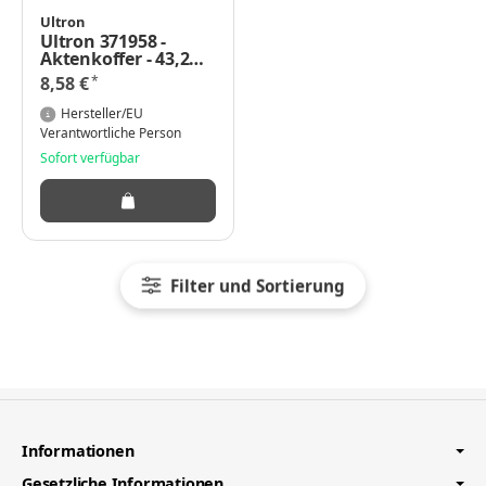
Ultron
Ultron 371958 -
Aktenkoffer - 43,2
cm (17 Zoll) -
*
8,58 €
Schultergurt - 430 g
Hersteller/EU
Verantwortliche Person
Sofort verfügbar
Filter und Sortierung
Informationen
Gesetzliche Informationen