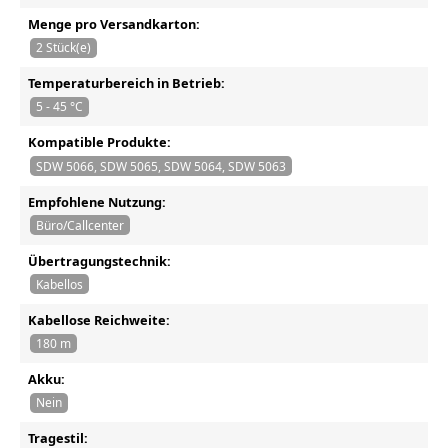
Menge pro Versandkarton:
2 Stück(e)
Temperaturbereich in Betrieb:
5 - 45 °C
Kompatible Produkte:
SDW 5066, SDW 5065, SDW 5064, SDW 5063
Empfohlene Nutzung:
Büro/Callcenter
Übertragungstechnik:
Kabellos
Kabellose Reichweite:
180 m
Akku:
Nein
Tragestil: