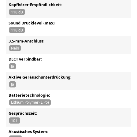
Kopfhörer-Empfindlichkeit:
118 dB
Sound Drucklevel (max):
118 dB
3,5-mm-Anschluss:
Nein
DECT verbindbar:
Ja
Aktive Geräuschunterdrückung:
Ja
Batterietechnologie:
Lithium Polymer (LiPo)
Gesprächszeit:
10 h
Akustisches System: