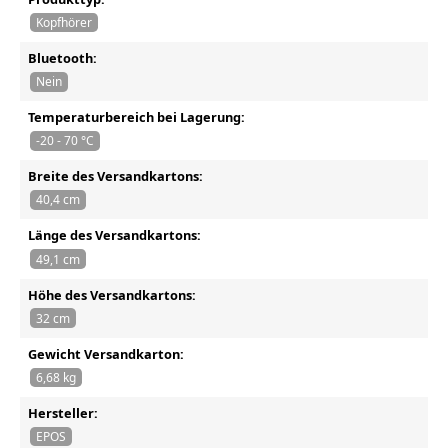
Kopfhörer
Bluetooth:
Nein
Temperaturbereich bei Lagerung:
-20 - 70 °C
Breite des Versandkartons:
40,4 cm
Länge des Versandkartons:
49,1 cm
Höhe des Versandkartons:
32 cm
Gewicht Versandkarton:
6,68 kg
Hersteller:
EPOS