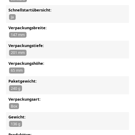
Schnellstartübersicht:
Ja
Verpackungsbreite:
147 mm
Verpackungstiefe:
201 mm
Verpackungshöhe:
65 mm
Paketgewicht:
240 g
Verpackungsart:
Box
Gewicht:
136 g
Produkttyp: