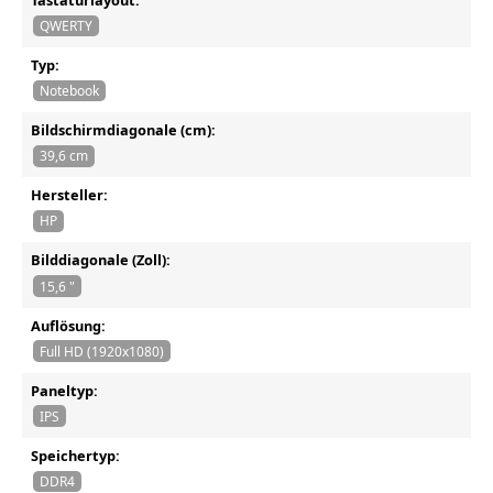
QWERTY
Typ:
Notebook
Bildschirmdiagonale (cm):
39,6 cm
Hersteller:
HP
Bilddiagonale (Zoll):
15,6 "
Auflösung:
Full HD (1920x1080)
Paneltyp:
IPS
Speichertyp:
DDR4