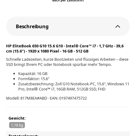
Beschreibung
HP EliteBook 650 G10 15.6 G10 - Intel® Core™ i7 - 1,7 GHz - 39,6
cm (15.6") - 1920 x 1080 Pixel - 16 GB - 512 GB
Schnelle Ladezeiten, kurze Bootzeiten und flüssiges Arbeiten – diese
SSD bringt Ihrem PC oder Notebook spürbar mehr Tempo.
Kapazität: 16 GB
Formfaktor: 15.6"
Zusatzbezeichnung: Zoll G10 Notebook-PC, 15.6", Windows 11
Pro, Intel® Core™ i7, 16GB RAM, 512GB SSD, FHD
Modell: 817M8EA#ABD · EAN: 0197497475722
Gewicht:
1,78 kg
Tastaturlayout: