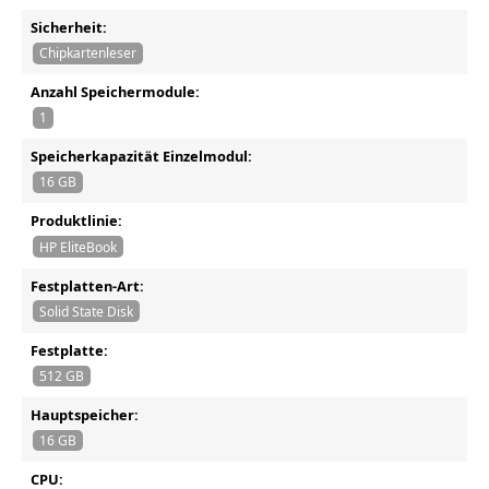
Sicherheit:
Chipkartenleser
Anzahl Speichermodule:
1
Speicherkapazität Einzelmodul:
16 GB
Produktlinie:
HP EliteBook
Festplatten-Art:
Solid State Disk
Festplatte:
512 GB
Hauptspeicher:
16 GB
CPU: