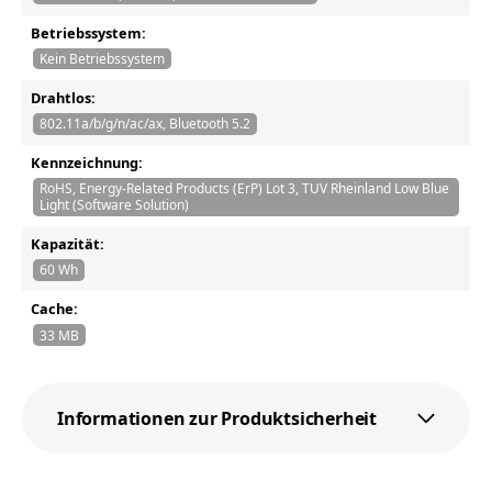
Betriebssystem:
Kein Betriebssystem
Drahtlos:
802.11a/b/g/n/ac/ax, Bluetooth 5.2
Kennzeichnung:
RoHS, Energy-Related Products (ErP) Lot 3, TUV Rheinland Low Blue
Light (Software Solution)
Kapazität:
60 Wh
Cache:
33 MB
Informationen zur Produktsicherheit