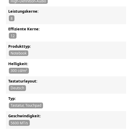
High-Definition-Audio
Leistungskerne:
8
Effiziente Kerne:
12
Produkttyp:
Notebook
Helligkeit:
300 cd/m²
Tastaturlayout:
Deutsch
Typ:
Tastatur, Touchpad
Geschwindigkeit:
5600 MT/s