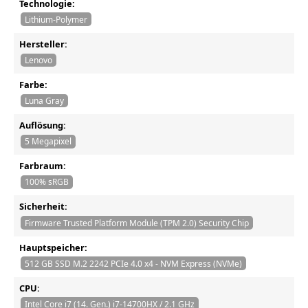
Technologie:
Lithium-Polymer
Hersteller:
Lenovo
Farbe:
Luna Gray
Auflösung:
5 Megapixel
Farbraum:
100% sRGB
Sicherheit:
Firmware Trusted Platform Module (TPM 2.0) Security Chip
Hauptspeicher:
512 GB SSD M.2 2242 PCIe 4.0 x4 - NVM Express (NVMe)
CPU:
Intel Core i7 (14. Gen.) i7-14700HX / 2.1 GHz