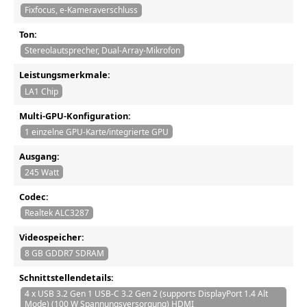
Fixfocus, e-Kameraverschluss
Ton:
Stereolautsprecher, Dual-Array-Mikrofon
Leistungsmerkmale:
LA1 Chip
Multi-GPU-Konfiguration:
1 einzelne GPU-Karte/integrierte GPU
Ausgang:
245 Watt
Codec:
Realtek ALC3287
Videospeicher:
8 GB GDDR7 SDRAM
Schnittstellendetails:
4 x USB 3.2 Gen 1 USB-C 3.2 Gen 2 (supports DisplayPort 1.4 Alt
Mode) (100 W Spannungsversorgung) HDMI