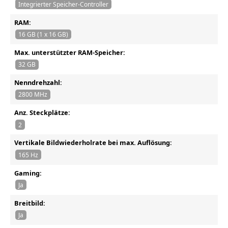
Integrierter Speicher-Controller
RAM:
16 GB (1 x 16 GB)
Max. unterstützter RAM-Speicher:
32 GB
Nenndrehzahl:
2800 MHz
Anz. Steckplätze:
2
Vertikale Bildwiederholrate bei max. Auflösung:
165 Hz
Gaming:
Ja
Breitbild:
Ja