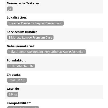
Numerische Tastatur:
Ja
Lokalisation:
Sprache: Deutsch / Region: Deutschland
Services im Bundle:
3 Monate Lenovo Premium Care
Gehäusematerial:
Polycarbonat ABS (unten), Polykarbonat-ABS (Oberseite)
Formfaktor:
SO DIMM 262-PIN
Chipsatz:
Intel HM770
Gewicht:
2.9 kg
Kompatibilität: