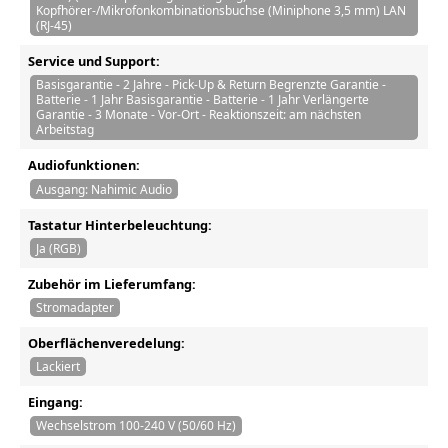
Kopfhörer-/Mikrofonkombinationsbuchse (Miniphone 3,5 mm) LAN
(RJ-45)
Service und Support:
Basisgarantie - 2 Jahre - Pick-Up & Return Begrenzte Garantie -
Batterie - 1 Jahr Basisgarantie - Batterie - 1 Jahr Verlängerte
Garantie - 3 Monate - Vor-Ort - Reaktionszeit: am nächsten
Arbeitstag
Audiofunktionen:
Ausgang: Nahimic Audio
Tastatur Hinterbeleuchtung:
Ja (RGB)
Zubehör im Lieferumfang:
Stromadapter
Oberflächenveredelung:
Lackiert
Eingang:
Wechselstrom 100-240 V (50/60 Hz)