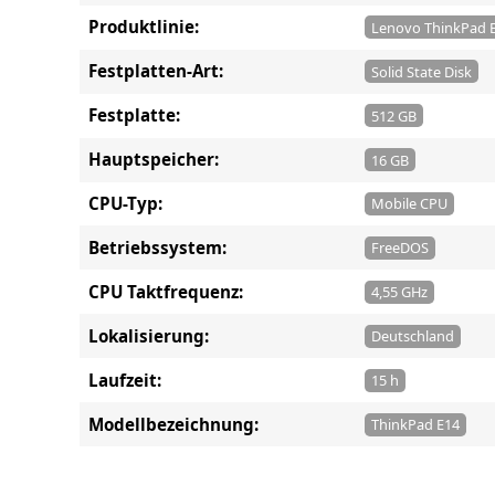
Produktlinie:
Lenovo ThinkPad E
Festplatten-Art:
Solid State Disk
Festplatte:
512 GB
Hauptspeicher:
16 GB
CPU-Typ:
Mobile CPU
Betriebssystem:
FreeDOS
CPU Taktfrequenz:
4,55 GHz
Lokalisierung:
Deutschland
Laufzeit:
15 h
Modellbezeichnung:
ThinkPad E14