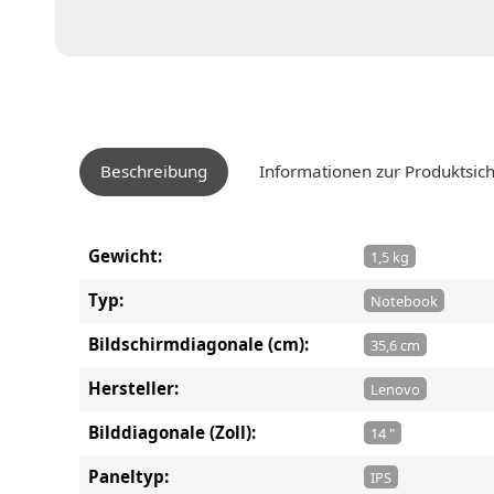
Beschreibung
Informationen zur Produktsich
Gewicht:
1,5 kg
Typ:
Notebook
Bildschirmdiagonale (cm):
35,6 cm
Hersteller:
Lenovo
Bilddiagonale (Zoll):
14 "
Paneltyp:
IPS