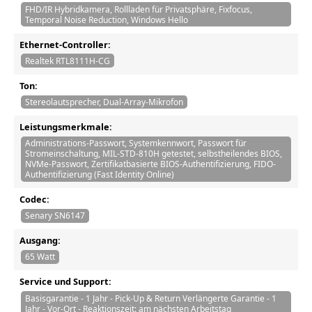
FHD/IR Hybridkamera, Rollladen für Privatsphäre, Fixfocus,
Temporal Noise Reduction, Windows Hello
Ethernet-Controller:
Realtek RTL8111H-CG
Ton:
Stereolautsprecher, Dual-Array-Mikrofon
Leistungsmerkmale:
Administrations-Passwort, Systemkennwort, Passwort für
Stromeinschaltung, MIL-STD-810H getestet, selbstheilendes BIOS,
NVMe-Passwort, Zertifikatbasierte BIOS-Authentifizierung, FIDO-
Authentifizierung (Fast Identity Online)
Codec:
Senary SN6147
Ausgang:
65 Watt
Service und Support:
Basisgarantie - 1 Jahr - Pick-Up & Return Verlängerte Garantie - 1
Jahr - Vor-Ort - Reaktionszeit: am nächsten Arbeitstag