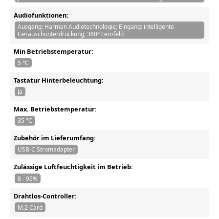
Audiofunktionen:
Ausgang: Harman Audiotechnologie; Eingang: intelligente
Geräuschunterdrückung, 360° Fernfeld
Min Betriebstemperatur:
5 °C
Tastatur Hinterbeleuchtung:
Ja
Max. Betriebstemperatur:
35 °C
Zubehör im Lieferumfang:
USB-C Stromadapter
Zulässige Luftfeuchtigkeit im Betrieb:
8 - 95%
Drahtlos-Controller:
M.2 Card