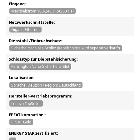
Eingang:
Wechselstrom 100-240 V (50/60 Hz)
Netzwerkschnittstelle:
Gigabit Ethernet
Diebstahl-/Einbruchschutz:
Sicherheitsschloss-Schlitz (Kabelschloss wird separat verkauft)
Schlosstyp zur Diebstahlsicherung:
Kensington Nano-Sicherheits-Slot
Lokalisation:
Sprache: Deutsch / Region: Deutschland
Hersteller-Vertriebsprogramm:
Lenovo TopSeller
EPEAT-kompatibel:
EPEAT Gold
ENERGY STAR zertifiziert: