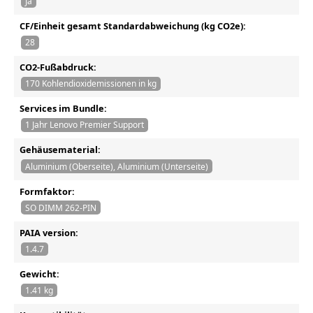
Ja
CF/Einheit gesamt Standardabweichung (kg CO2e):
28
CO2-Fußabdruck:
170 Kohlendioxidemissionen in kg
Services im Bundle:
1 Jahr Lenovo Premier Support
Gehäusematerial:
Aluminium (Oberseite), Aluminium (Unterseite)
Formfaktor:
SO DIMM 262-PIN
PAIA version:
1.4.7
Gewicht:
1.41 kg