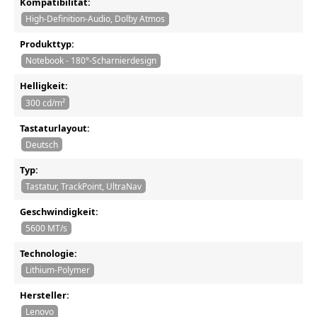
Kompatibilität:
High-Definition-Audio, Dolby Atmos
Produkttyp:
Notebook - 180°-Scharnierdesign
Helligkeit:
300 cd/m²
Tastaturlayout:
Deutsch
Typ:
Tastatur, TrackPoint, UltraNav
Geschwindigkeit:
5600 MT/s
Technologie:
Lithium-Polymer
Hersteller:
Lenovo