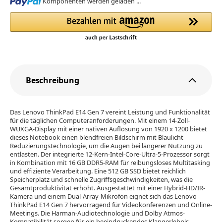
Loading...
Komponenten werden geladen ...
Beschreibung
Das Lenovo ThinkPad E14 Gen 7 vereint Leistung und Funktionalität
für die täglichen Computeranforderungen. Mit einem 14-Zoll-
WUXGA-Display mit einer nativen Auflösung von 1920 x 1200 bietet
dieses Notebook einen blendfreien Bildschirm mit Blaulicht-
Reduzierungstechnologie, um die Augen bei längerer Nutzung zu
entlasten. Der integrierte 12-Kern-Intel-Core-Ultra-5-Prozessor sorgt
in Kombination mit 16 GB DDR5-RAM für reibungsloses Multitasking
und effiziente Verarbeitung. Eine 512 GB SSD bietet reichlich
Speicherplatz und schnelle Zugriffsgeschwindigkeiten, was die
Gesamtproduktivität erhöht. Ausgestattet mit einer Hybrid-HD/IR-
Kamera und einem Dual-Array-Mikrofon eignet sich das Lenovo
ThinkPad E14 Gen 7 hervorragend für Videokonferenzen und Online-
Meetings. Die Harman-Audiotechnologie und Dolby Atmos-
Kompatibilität sorgen für ein beeindruckendes Klangerlebnis,