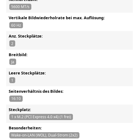
5600 MT/s
Vertikale Bildwiederholrate bei max. Auflösung:
60 Hz
Anz. Steckplätze:
2
Breitbild:
Ja
Leere Steckplätze:
1
Seitenverhältnis des Bildes:
16:10
Steckplatz:
1 x M.2 (PCI Express 4.0 x4) (1 frei)
Besonderheiten:
Wake-on-LAN (WOL), Dual-Strom (2x2)