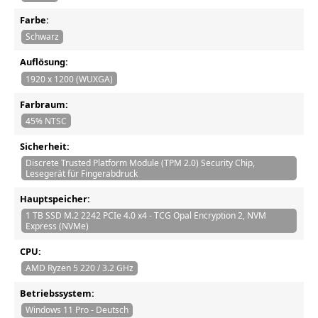
Farbe:
Schwarz
Auflösung:
1920 x 1200 (WUXGA)
Farbraum:
45% NTSC
Sicherheit:
Discrete Trusted Platform Module (TPM 2.0) Security Chip,
Lesegerät für Fingerabdruck
Hauptspeicher:
1 TB SSD M.2 2242 PCIe 4.0 x4 - TCG Opal Encryption 2, NVM
Express (NVMe)
CPU:
AMD Ryzen 5 220 / 3.2 GHz
Betriebssystem:
Windows 11 Pro - Deutsch