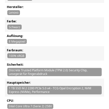
Hersteller:
Lenovo
Farbe:
Schwarz
Auflösung:
8 Megapixel
Farbraum:
100% sRGB
Sicherheit:
Discrete Trusted Platform Module (TPM 2.0) Security Chip,
Lesegerät für Fingerabdruck
Hauptspeicher:
1 TB SSD M.2 2280 PCIe 5.0 x4 - TCG Opal Encryption 2, NVM
Express (NVMe), Performance
CPU:
Intel Core Ultra 7 (Serie 2) 258V