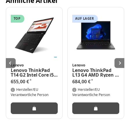
Ähnliche Artikel
TOP
AUF LAGER
Lenovo
Lenovo
Lenovo ThinkPad
Lenovo ThinkPad
T14 G2 Intel Core i5-
L13 G4 AMD Ryzen 5
1145G7 16GB RAM
Pro 7530U 8GB
*
*
655,00 €
684,00 €
512GB SSD Windows
256GB 13 Zoll 1920 x
11 Pro
1200 WUXGA AMD
Hersteller/EU
Hersteller/EU
Radeon (1 GB)
Verantwortliche Person
Verantwortliche Person
W11KB NO