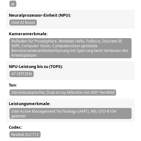
Ja
Neuralprozessor-Einheit (NPU):
Intel AI Boost
Kameramerkmale:
Rollladen für Privatsphäre, Windows Hello, Fixfocus, Discrete IR,
MIPI, Computer Vision, Computervision-gestützte
Benutzeranwesenheitserfassung mit Sperrung beim Verlassen des
Arbeitsplatzes
NPU-Leistung bis zu (TOPS):
47 SPITZEN
Ton:
Stereolautsprecher, Dual-Array-Mikrofon mit 360°-Fernfeld
Leistungsmerkmale:
Intel Active Management Technology (iAMT), MIL-STD-810H
getestet
Codec:
Realtek ALC713