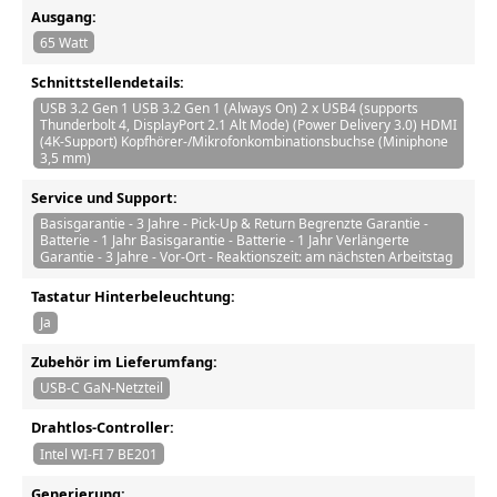
Ausgang:
65 Watt
Schnittstellendetails:
USB 3.2 Gen 1 USB 3.2 Gen 1 (Always On) 2 x USB4 (supports
Thunderbolt 4, DisplayPort 2.1 Alt Mode) (Power Delivery 3.0) HDMI
(4K-Support) Kopfhörer-/Mikrofonkombinationsbuchse (Miniphone
3,5 mm)
Service und Support:
Basisgarantie - 3 Jahre - Pick-Up & Return Begrenzte Garantie -
Batterie - 1 Jahr Basisgarantie - Batterie - 1 Jahr Verlängerte
Garantie - 3 Jahre - Vor-Ort - Reaktionszeit: am nächsten Arbeitstag
Tastatur Hinterbeleuchtung:
Ja
Zubehör im Lieferumfang:
USB-C GaN-Netzteil
Drahtlos-Controller:
Intel WI-FI 7 BE201
Generierung: