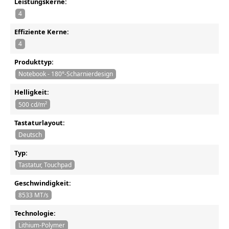
Leistungskerne:
4
Effiziente Kerne:
4
Produkttyp:
Notebook - 180°-Scharnierdesign
Helligkeit:
500 cd/m²
Tastaturlayout:
Deutsch
Typ:
Tastatur, Touchpad
Geschwindigkeit:
8533 MT/s
Technologie:
Lithium-Polymer