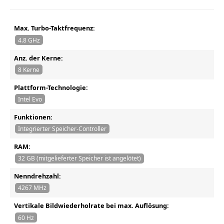
Max. Turbo-Taktfrequenz:
4.8 GHz
Anz. der Kerne:
8 Kerne
Plattform-Technologie:
Intel Evo
Funktionen:
Integrierter Speicher-Controller
RAM:
32 GB (mitgelieferter Speicher ist angelötet)
Nenndrehzahl:
4267 MHz
Vertikale Bildwiederholrate bei max. Auflösung:
60 Hz