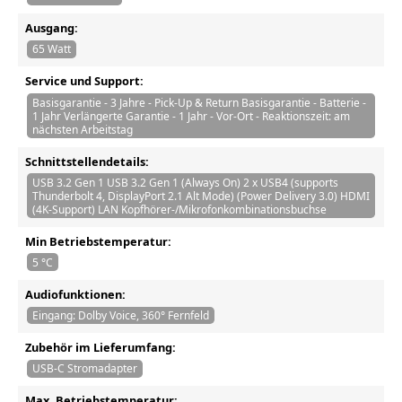
Ausgang:
65 Watt
Service und Support:
Basisgarantie - 3 Jahre - Pick-Up & Return Basisgarantie - Batterie -
1 Jahr Verlängerte Garantie - 1 Jahr - Vor-Ort - Reaktionszeit: am
nächsten Arbeitstag
Schnittstellendetails:
USB 3.2 Gen 1 USB 3.2 Gen 1 (Always On) 2 x USB4 (supports
Thunderbolt 4, DisplayPort 2.1 Alt Mode) (Power Delivery 3.0) HDMI
(4K-Support) LAN Kopfhörer-/Mikrofonkombinationsbuchse
Min Betriebstemperatur:
5 °C
Audiofunktionen:
Eingang: Dolby Voice, 360° Fernfeld
Zubehör im Lieferumfang:
USB-C Stromadapter
Max. Betriebstemperatur: