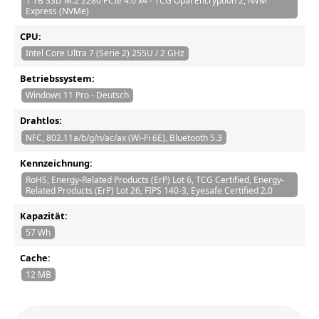
1 TB SSD M.2 2280 PCIe 4.0 x4 - TCG Opal Encryption 2, NVM
Express (NVMe)
CPU:
Intel Core Ultra 7 (Serie 2) 255U / 2 GHz
Betriebssystem:
Windows 11 Pro - Deutsch
Drahtlos:
NFC, 802.11a/b/g/n/ac/ax (Wi-Fi 6E), Bluetooth 5.3
Kennzeichnung:
RoHS, Energy-Related Products (ErP) Lot 6, TCG Certified, Energy-
Related Products (ErP) Lot 26, FIPS 140-3, Eyesafe Certified 2.0
Kapazität:
57 Wh
Cache:
12 MB