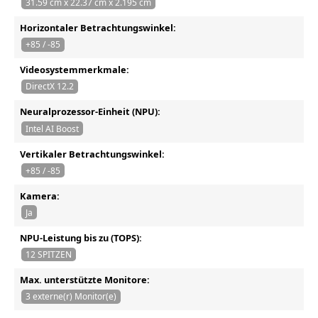
31.59 cm x 22.37 cm x 2.195 cm
Horizontaler Betrachtungswinkel:
+85 / -85
Videosystemmerkmale:
DirectX 12.2
Neuralprozessor-Einheit (NPU):
Intel AI Boost
Vertikaler Betrachtungswinkel:
+85 / -85
Kamera:
Ja
NPU-Leistung bis zu (TOPS):
12 SPITZEN
Max. unterstützte Monitore:
3 externe(r) Monitor(e)