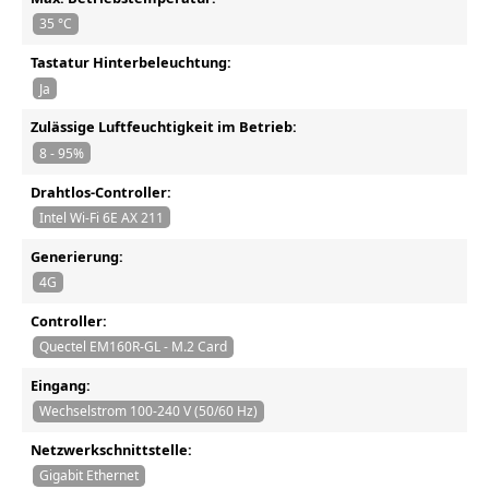
35 °C
Tastatur Hinterbeleuchtung:
Ja
Zulässige Luftfeuchtigkeit im Betrieb:
8 - 95%
Drahtlos-Controller:
Intel Wi-Fi 6E AX 211
Generierung:
4G
Controller:
Quectel EM160R-GL - M.2 Card
Eingang:
Wechselstrom 100-240 V (50/60 Hz)
Netzwerkschnittstelle:
Gigabit Ethernet