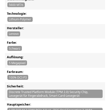
5600 MT/s
Technologie:
Lithium-Polymer
Hersteller:
Lenovo
Farbe:
Schwarz
Auflösung:
5 Megapixel
Farbraum:
100% DCI-P3
Sicherheit:
Discrete Trusted Platform Module (TPM 2.0) Security Chip,
Lesegerät für Fingerabdruck, Smart Card-Lesegerät
Hauptspeicher: