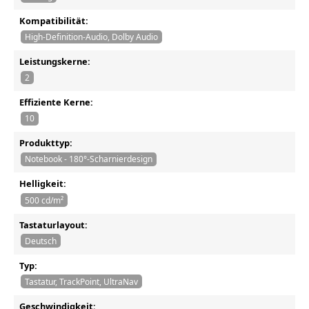
Kompatibilität:
High-Definition-Audio, Dolby Audio
Leistungskerne:
2
Effiziente Kerne:
10
Produkttyp:
Notebook - 180°-Scharnierdesign
Helligkeit:
500 cd/m²
Tastaturlayout:
Deutsch
Typ:
Tastatur, TrackPoint, UltraNav
Geschwindigkeit: