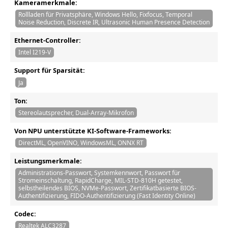
Kameramerkmale:
Rollladen für Privatsphäre, Windows Hello, Fixfocus, Temporal
Noise Reduction, Discrete IR, Ultrasonic Human Presence Detection
Ethernet-Controller:
Intel I219-V
Support für Sparsität:
Ja
Ton:
Stereolautsprecher, Dual-Array-Mikrofon
Von NPU unterstützte KI-Software-Frameworks:
DirectML, OpenVINO, WindowsML, ONNX RT
Leistungsmerkmale:
Administrations-Passwort, Systemkennwort, Passwort für
Stromeinschaltung, RapidCharge, MIL-STD-810H getestet,
selbstheilendes BIOS, NVMe-Passwort, Zertifikatbasierte BIOS-
Authentifizierung, FIDO-Authentifizierung (Fast Identity Online)
Codec:
Realtek ALC3287