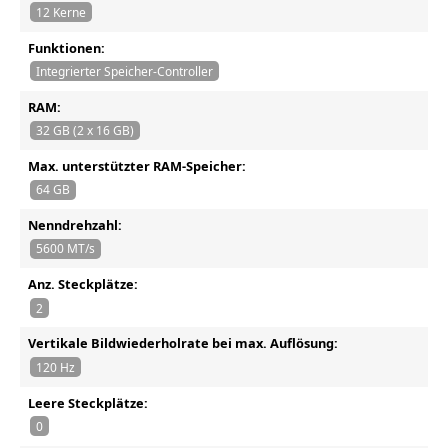
12 Kerne
Funktionen:
Integrierter Speicher-Controller
RAM:
32 GB (2 x 16 GB)
Max. unterstützter RAM-Speicher:
64 GB
Nenndrehzahl:
5600 MT/s
Anz. Steckplätze:
2
Vertikale Bildwiederholrate bei max. Auflösung:
120 Hz
Leere Steckplätze:
0