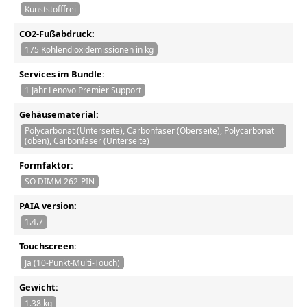
Kunststofffrei
CO2-Fußabdruck:
175 Kohlendioxidemissionen in kg
Services im Bundle:
1 Jahr Lenovo Premier Support
Gehäusematerial:
Polycarbonat (Unterseite), Carbonfaser (Oberseite), Polycarbonat
(oben), Carbonfaser (Unterseite)
Formfaktor:
SO DIMM 262-PIN
PAIA version:
1.4.7
Touchscreen:
Ja (10-Punkt-Multi-Touch)
Gewicht:
1.38 kg