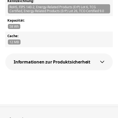
Kennzeichnung:
RoHS, FIPS 140-2, Energy-Related Products (ErP) Lot 6, TCG
Certified, Energy-Related Products (ErP) Lot 26, TCO Certified 9.0
Kapazität:
58 Wh
Cache:
12 MB
Informationen zur Produktsicherheit