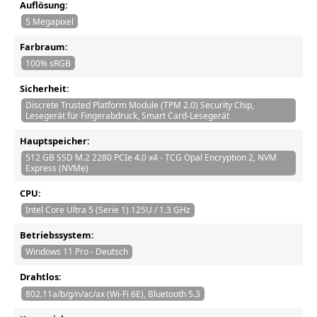
Auflösung:
5 Megapixel
Farbraum:
100% sRGB
Sicherheit:
Discrete Trusted Platform Module (TPM 2.0) Security Chip,
Lesegerät für Fingerabdruck, Smart Card-Lesegerät
Hauptspeicher:
512 GB SSD M.2 2280 PCIe 4.0 x4 - TCG Opal Encryption 2, NVM
Express (NVMe)
CPU:
Intel Core Ultra 5 (Serie 1) 125U / 1.3 GHz
Betriebssystem:
Windows 11 Pro - Deutsch
Drahtlos:
802.11a/b/g/n/ac/ax (Wi-Fi 6E), Bluetooth 5.3