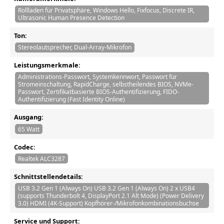
Rollladen für Privatsphäre, Windows Hello, Fixfocus, Discrete IR,
Ultrasonic Human Presence Detection
Ton:
Stereolautsprecher, Dual-Array-Mikrofon
Leistungsmerkmale:
Administrations-Passwort, Systemkennwort, Passwort für
Stromeinschaltung, RapidCharge, selbstheilendes BIOS, NVMe-
Passwort, Zertifikatbasierte BIOS-Authentifizierung, FIDO-
Authentifizierung (Fast Identity Online)
Ausgang:
65 Watt
Codec:
Realtek ALC3287
Schnittstellendetails:
USB 3.2 Gen 1 (Always On) USB 3.2 Gen 1 (Always On) 2 x USB4
(supports Thunderbolt 4, DisplayPort 2.1 Alt Mode) (Power Delivery
3.0) HDMI (4K-Support) Kopfhörer-/Mikrofonkombinationsbuchse
Service und Support: