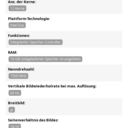
Anz. der Kerne:
12 Kerne
Plattform-Technologie:
Intel Evo
Funktionen:
Integrierter Speicher-Controller
RAM:
16 GB (mitgelieferter Speicher ist angelötet)
Nenndrehzahl:
7500 MHz
Vertikale Bildwiederholrate bei max. Auflösung:
60 Hz
Breitbild:
Ja
Seitenverhältnis des Bildes:
16:10