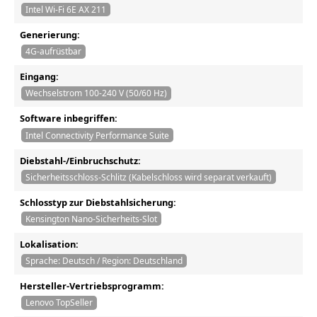
Intel Wi-Fi 6E AX 211
Generierung:
4G-aufrüstbar
Eingang:
Wechselstrom 100-240 V (50/60 Hz)
Software inbegriffen:
Intel Connectivity Performance Suite
Diebstahl-/Einbruchschutz:
Sicherheitsschloss-Schlitz (Kabelschloss wird separat verkauft)
Schlosstyp zur Diebstahlsicherung:
Kensington Nano-Sicherheits-Slot
Lokalisation:
Sprache: Deutsch / Region: Deutschland
Hersteller-Vertriebsprogramm:
Lenovo TopSeller