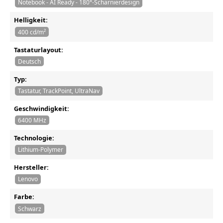
Notebook - AI Ready - 180°-Scharnierdesign
Helligkeit:
400 cd/m²
Tastaturlayout:
Deutsch
Typ:
Tastatur, TrackPoint, UltraNav
Geschwindigkeit:
6400 MHz
Technologie:
Lithium-Polymer
Hersteller:
Lenovo
Farbe:
Schwarz