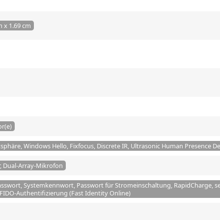
m x 1.69 cm
or(e)
atsphäre, Windows Hello, Fixfocus, Discrete IR, Ultrasonic Human Presence D
, Dual-Array-Mikrofon
sswort, Systemkennwort, Passwort für Stromeinschaltung, RapidCharge, sel
 FIDO-Authentifizierung (Fast Identity Online)