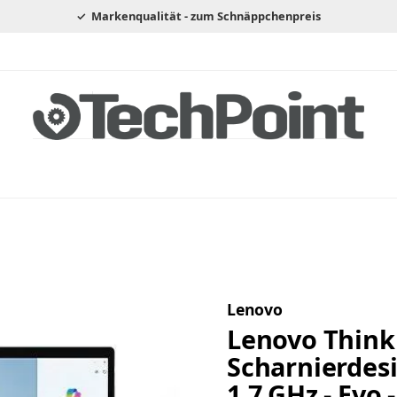
Markenqualität - zum Schnäppchenpreis
Lenovo
Lenovo ThinkP
Scharnierdesig
1.7 GHz - Evo 