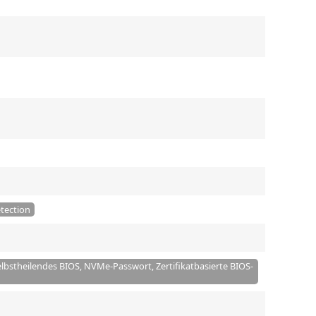
etection
bstheilendes BIOS, NVMe-Passwort, Zertifikatbasierte BIOS-