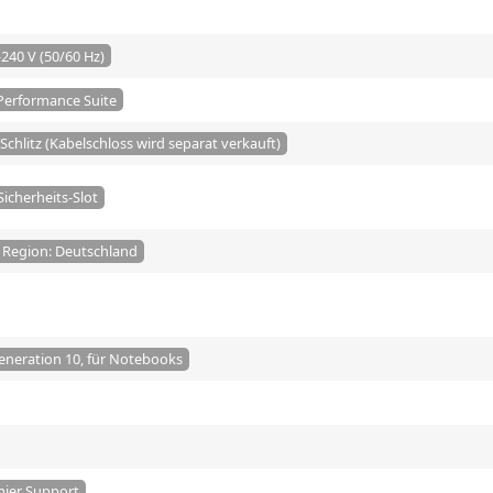
240 V (50/60 Hz)
 Performance Suite
Schlitz (Kabelschloss wird separat verkauft)
icherheits-Slot
/ Region: Deutschland
 Generation 10, für Notebooks
mier Support