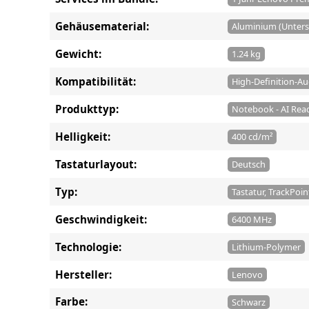
Gehäusematerial:
Aluminium (Unterse
Gewicht:
1.24 kg
Kompatibilität:
High-Definition-Au
Produkttyp:
Notebook - AI Read
Helligkeit:
400 cd/m²
Tastaturlayout:
Deutsch
Typ:
Tastatur, TrackPoin
Geschwindigkeit:
6400 MHz
Technologie:
Lithium-Polymer
Hersteller:
Lenovo
Farbe:
Schwarz