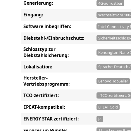
Generierung:
4G-aufrüstbar
Eingang:
Wechselstrom 100-
Software inbegriffen:
Intel Connectivity
Diebstahl-/Einbruchschutz:
Sicherheitsschloss-
Schlosstyp zur
Kensington Nano-S
Diebstahlsicherung:
Lokalisation:
Sprache: Deutsch 
Hersteller-
Lenovo TopSeller
Vertriebsprogramm:
TCO-zertifiziert:
- TCO zertifiziert,
EPEAT-kompatibel:
EPEAT Gold
ENERGY STAR zertifiziert:
Ja
Services im Bundle:
1 Jahr Lenovo Pre