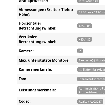
Grafikprozessor:
Intel Graphics
Abmessungen (Breite x Tiefe x
31.36 cm x 21.94 c
Höhe):
Horizontaler
+85 / -85
Betrachtungswinkel:
Vertikaler
+85 / -85
Betrachtungswinkel:
Kamera:
Ja
Max. unterstützte Monitore:
3 externe(r) Monit
Kameramerkmale:
Rollladen für Priv
Ton:
Stereolautsprecher
Administrations-Pa
Leistungsmerkmale:
Authentifizierung,
Codec:
Realtek ALC3287