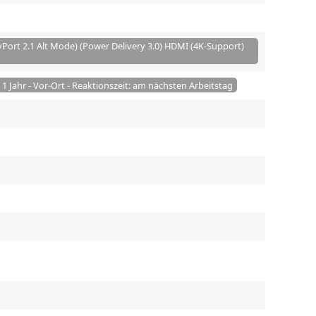
yPort 2.1 Alt Mode) (Power Delivery 3.0) HDMI (4K-Support)
- 1 Jahr - Vor-Ort - Reaktionszeit: am nächsten Arbeitstag