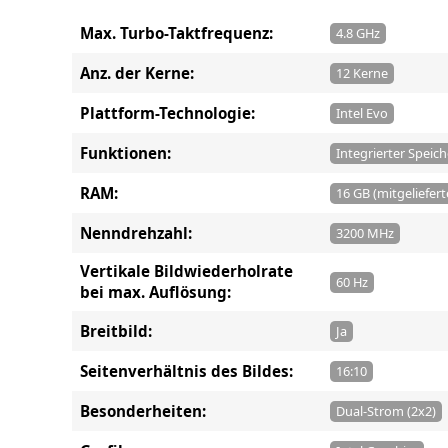
Max. Turbo-Taktfrequenz:
4.8 GHz
Anz. der Kerne:
12 Kerne
Plattform-Technologie:
Intel Evo
Funktionen:
Integrierter Speich
RAM:
16 GB (mitgeliefert
Nenndrehzahl:
3200 MHz
Vertikale Bildwiederholrate
60 Hz
bei max. Auflösung:
Breitbild:
Ja
Seitenverhältnis des Bildes:
16:10
Besonderheiten:
Dual-Strom (2x2)