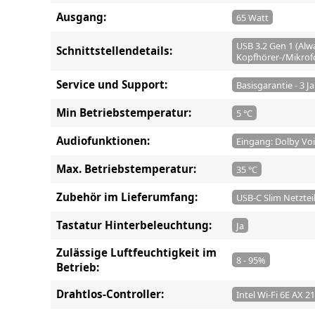
Ausgang:
65 Watt
USB 3.2 Gen 1 (Alw
Schnittstellendetails:
Kopfhörer-/Mikro
Service und Support:
Basisgarantie - 3 J
Min Betriebstemperatur:
5 °C
Audiofunktionen:
Eingang: Dolby Voi
Max. Betriebstemperatur:
35 °C
Zubehör im Lieferumfang:
USB-C Slim Netztei
Tastatur Hinterbeleuchtung:
Ja
Zulässige Luftfeuchtigkeit im
8 - 95%
Betrieb:
Drahtlos-Controller:
Intel Wi-Fi 6E AX 2