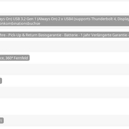
ays On) USB 3.2 Gen 1 (Always On) 2 x USB4 (supports Thunderbolt 4, Displa
fonkombinationsbuchse
ahre - Pick-Up & Return Basisgarantie - Batterie - 1 Jahr Verlängerte Garantie 
ce, 360° Fernfeld
l
11