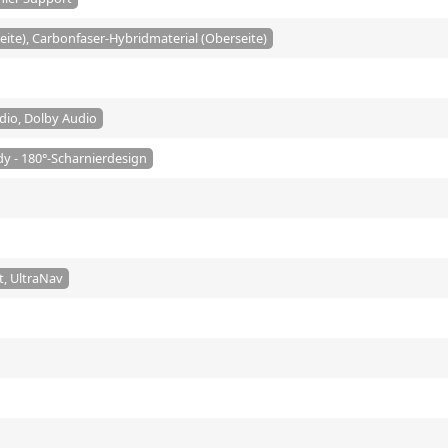
ite), Carbonfaser-Hybridmaterial (Oberseite)
dio, Dolby Audio
y - 180°-Scharnierdesign
t, UltraNav