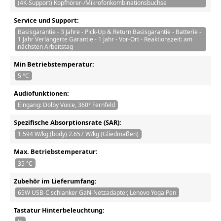
(4K-Support) Kopfhörer-/Mikrofonkombinationsbuchse
Service und Support:
Basisgarantie - 3 Jahre - Pick-Up & Return Basisgarantie - Batterie -
1 Jahr Verlängerte Garantie - 1 Jahr - Vor-Ort - Reaktionszeit: am
nächsten Arbeitstag
Min Betriebstemperatur:
5 °C
Audiofunktionen:
Eingang: Dolby Voice, 360° Fernfeld
Spezifische Absorptionsrate (SAR):
1.594 W/kg (body) 2.657 W/kg (Gliedmaßen)
Max. Betriebstemperatur:
35 °C
Zubehör im Lieferumfang:
65W USB-C schlanker GaN-Netzadapter, Lenovo Yoga Pen
Tastatur Hinterbeleuchtung: