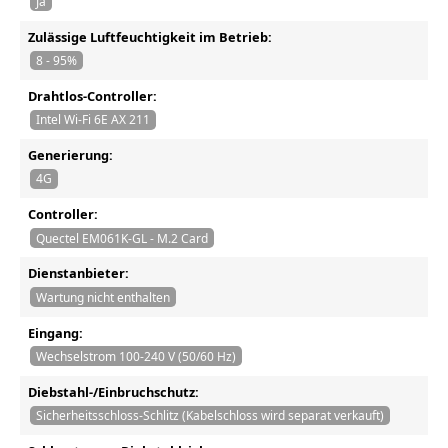
Ja
Zulässige Luftfeuchtigkeit im Betrieb:
8 - 95%
Drahtlos-Controller:
Intel Wi-Fi 6E AX 211
Generierung:
4G
Controller:
Quectel EM061K-GL - M.2 Card
Dienstanbieter:
Wartung nicht enthalten
Eingang:
Wechselstrom 100-240 V (50/60 Hz)
Diebstahl-/Einbruchschutz:
Sicherheitsschloss-Schlitz (Kabelschloss wird separat verkauft)