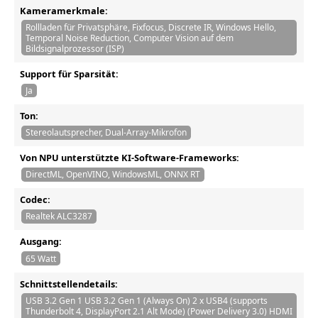
Kameramerkmale:
Rollladen für Privatsphäre, Fixfocus, Discrete IR, Windows Hello,
Temporal Noise Reduction, Computer Vision auf dem
Bildsignalprozessor (ISP)
Support für Sparsität:
Ja
Ton:
Stereolautsprecher, Dual-Array-Mikrofon
Von NPU unterstützte KI-Software-Frameworks:
DirectML, OpenVINO, WindowsML, ONNX RT
Codec:
Realtek ALC3287
Ausgang:
65 Watt
Schnittstellendetails:
USB 3.2 Gen 1 USB 3.2 Gen 1 (Always On) 2 x USB4 (supports
Thunderbolt 4, DisplayPort 2.1 Alt Mode) (Power Delivery 3.0) HDMI