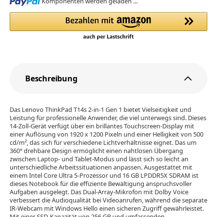
Loading...
Komponenten werden geladen ...
Beschreibung
Das Lenovo ThinkPad T14s 2-in-1 Gen 1 bietet Vielseitigkeit und
Leistung für professionelle Anwender, die viel unterwegs sind. Dieses
14-Zoll-Gerät verfügt über ein brillantes Touchscreen-Display mit
einer Auflösung von 1920 x 1200 Pixeln und einer Helligkeit von 500
cd/m², das sich für verschiedene Lichtverhältnisse eignet. Das um
360° drehbare Design ermöglicht einen nahtlosen Übergang
zwischen Laptop- und Tablet-Modus und lässt sich so leicht an
unterschiedliche Arbeitssituationen anpassen. Ausgestattet mit
einem Intel Core Ultra 5-Prozessor und 16 GB LPDDR5X SDRAM ist
dieses Notebook für die effiziente Bewältigung anspruchsvoller
Aufgaben ausgelegt. Das Dual-Array-Mikrofon mit Dolby Voice
verbessert die Audioqualität bei Videoanrufen, während die separate
IR-Webcam mit Windows Hello einen sicheren Zugriff gewährleistet.
Mit einer SSD-Kapazität von 256 GB und umfassenden