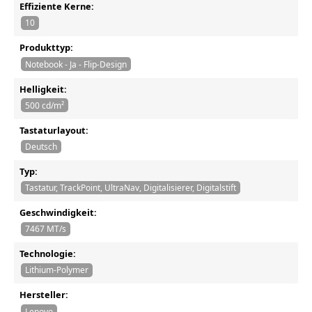
Effiziente Kerne:
10
Produkttyp:
Notebook - Ja - Flip-Design
Helligkeit:
500 cd/m²
Tastaturlayout:
Deutsch
Typ:
Tastatur, TrackPoint, UltraNav, Digitalisierer, Digitalstift
Geschwindigkeit:
7467 MT/s
Technologie:
Lithium-Polymer
Hersteller:
Lenovo