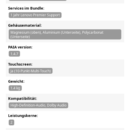
Services im Bundle:
1 Jahr Lenovo Premier Support
Gehäusematerial:
Magnesium (oben), Aluminium (Unterseite), Polycarbonat
(Unterseite)
PAIA version:
1.4.7
Touchscreen:
Ja (10-Punkt-Multi-Touch)
Gewicht:
1.4 kg
Kompatibilität:
High-Definition-Audio, Dolby Audio
Leistungskerne:
2