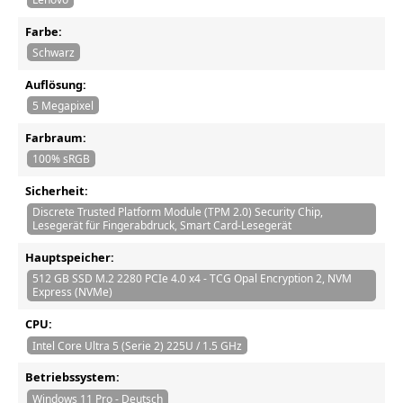
Farbe:
Schwarz
Auflösung:
5 Megapixel
Farbraum:
100% sRGB
Sicherheit:
Discrete Trusted Platform Module (TPM 2.0) Security Chip,
Lesegerät für Fingerabdruck, Smart Card-Lesegerät
Hauptspeicher:
512 GB SSD M.2 2280 PCIe 4.0 x4 - TCG Opal Encryption 2, NVM
Express (NVMe)
CPU:
Intel Core Ultra 5 (Serie 2) 225U / 1.5 GHz
Betriebssystem:
Windows 11 Pro - Deutsch