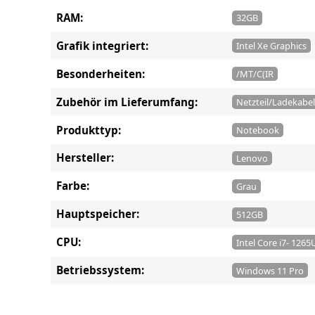
RAM:
32GB
Grafik integriert:
Intel Xe Graphics
Besonderheiten:
/MT/C(IR
Zubehör im Lieferumfang:
Netzteil/Ladekabel
Produkttyp:
Notebook
Hersteller:
Lenovo
Farbe:
Grau
Hauptspeicher:
512GB
CPU:
Intel Core i7- 1265
Betriebssystem:
Windows 11 Pro