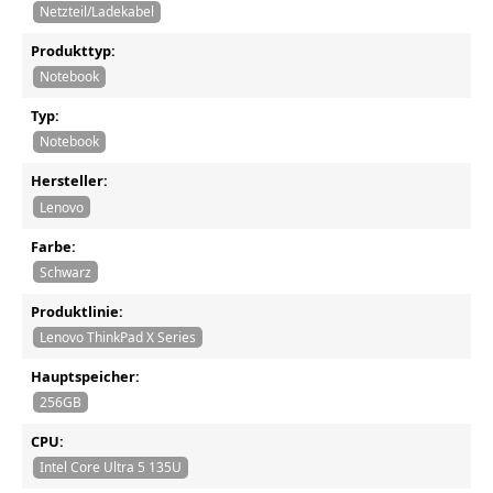
Netzteil/Ladekabel
Produkttyp:
Notebook
Typ:
Notebook
Hersteller:
Lenovo
Farbe:
Schwarz
Produktlinie:
Lenovo ThinkPad X Series
Hauptspeicher:
256GB
CPU:
Intel Core Ultra 5 135U