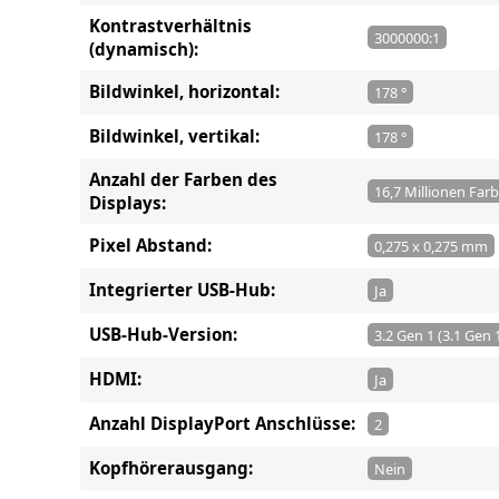
Kontrastverhältnis
3000000:1
(dynamisch):
Bildwinkel, horizontal:
178 °
Bildwinkel, vertikal:
178 °
Anzahl der Farben des
16,7 Millionen Far
Displays:
Pixel Abstand:
0,275 x 0,275 mm
Integrierter USB-Hub:
Ja
USB-Hub-Version:
3.2 Gen 1 (3.1 Gen 
HDMI:
Ja
Anzahl DisplayPort Anschlüsse:
2
Kopfhörerausgang:
Nein