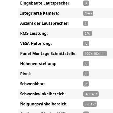
Eingebaute Lautsprecher:
Ja
Integrierte Kamera:
Nein
Anzahl der Lautsprecher:
2
RMS-Leistung:
2 W
VESA-Halterung:
Ja
Panel-Montage-Schnittstelle:
100 x 100 mm
Höhenverstellung:
Ja
Pivot:
Ja
Schwenkbar:
Ja
Schwenkwinkelbereich:
-45 - 45 °
Neigungswinkelbereich:
-5 - 35 °