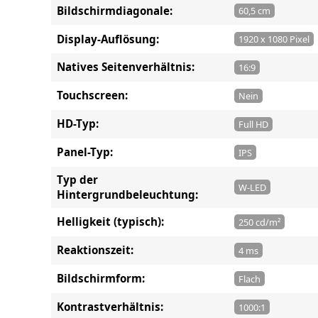
Bildschirmdiagonale:
60,5 cm
Display-Auflösung:
1920 x 1080 Pixel
Natives Seitenverhältnis:
16:9
Touchscreen:
Nein
HD-Typ:
Full HD
Panel-Typ:
IPS
Typ der
W-LED
Hintergrundbeleuchtung:
Helligkeit (typisch):
250 cd/m²
Reaktionszeit:
4 ms
Bildschirmform:
Flach
Kontrastverhältnis:
1000:1