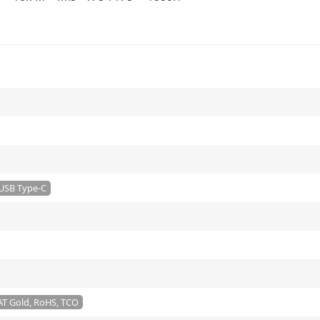
 USB Type-C
T Gold, RoHS, TCO