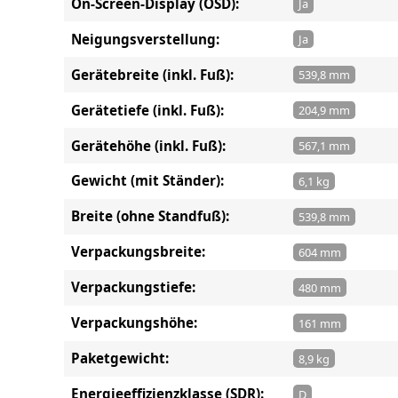
On-Screen-Display (OSD):
Ja
Neigungsverstellung:
Ja
Gerätebreite (inkl. Fuß):
539,8 mm
Gerätetiefe (inkl. Fuß):
204,9 mm
Gerätehöhe (inkl. Fuß):
567,1 mm
Gewicht (mit Ständer):
6,1 kg
Breite (ohne Standfuß):
539,8 mm
Verpackungsbreite:
604 mm
Verpackungstiefe:
480 mm
Verpackungshöhe:
161 mm
Paketgewicht:
8,9 kg
Energieeffizienzklasse (SDR):
D