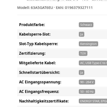
Modell: 63A5GAT6EU · EAN: 0196379327111
Produktfarbe:
Schwarz
Kabelsperre-Slot:
Ja
Slot-Typ Kabelsperre:
Kensington
Zertifizierung:
TÜV
Mitgelieferte Kabel:
AC, USB Type-C to
Schnellstartübersicht:
Ja
AC Eingangsspannung:
90 - 264 V
AC Eingangsfrequenz:
50 - 60 Hz
Nachhaltigkeitszertifikate:
ENERGY STAR, EPEA