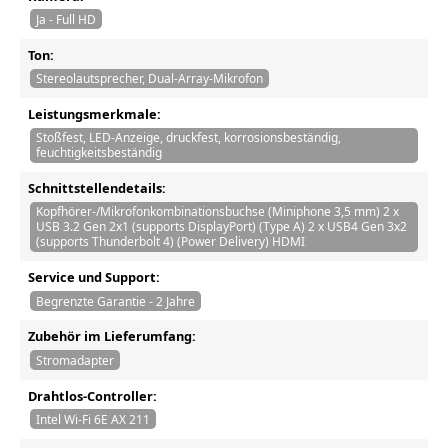
Ja - Full HD
Ton:
Stereolautsprecher, Dual-Array-Mikrofon
Leistungsmerkmale:
Stoßfest, LED-Anzeige, druckfest, korrosionsbeständig,
feuchtigkeitsbeständig
Schnittstellendetails:
Kopfhörer-/Mikrofonkombinationsbuchse (Miniphone 3,5 mm) 2 x
USB 3.2 Gen 2x1 (supports DisplayPort) (Type A) 2 x USB4 Gen 3x2
(supports Thunderbolt 4) (Power Delivery) HDMI
Service und Support:
Begrenzte Garantie - 2 Jahre
Zubehör im Lieferumfang:
Stromadapter
Drahtlos-Controller:
Intel Wi-Fi 6E AX 211