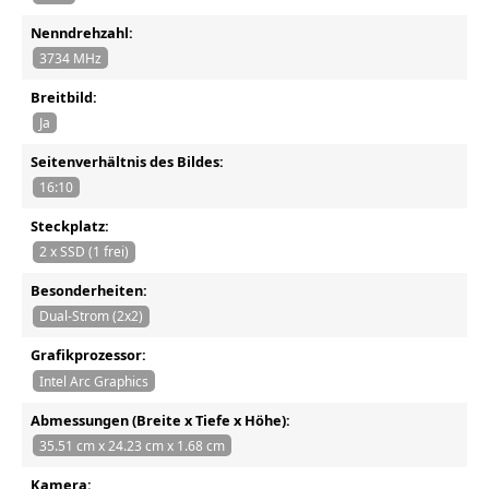
Nenndrehzahl:
3734 MHz
Breitbild:
Ja
Seitenverhältnis des Bildes:
16:10
Steckplatz:
2 x SSD (1 frei)
Besonderheiten:
Dual-Strom (2x2)
Grafikprozessor:
Intel Arc Graphics
Abmessungen (Breite x Tiefe x Höhe):
35.51 cm x 24.23 cm x 1.68 cm
Kamera: