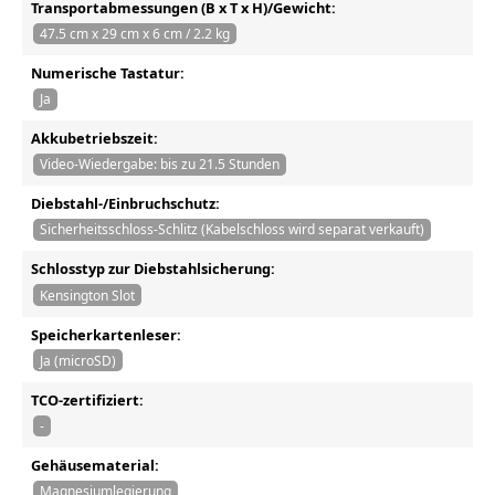
Transportabmessungen (B x T x H)/Gewicht:
47.5 cm x 29 cm x 6 cm / 2.2 kg
Numerische Tastatur:
Ja
Akkubetriebszeit:
Video-Wiedergabe: bis zu 21.5 Stunden
Diebstahl-/Einbruchschutz:
Sicherheitsschloss-Schlitz (Kabelschloss wird separat verkauft)
Schlosstyp zur Diebstahlsicherung:
Kensington Slot
Speicherkartenleser:
Ja (microSD)
TCO-zertifiziert:
-
Gehäusematerial:
Magnesiumlegierung