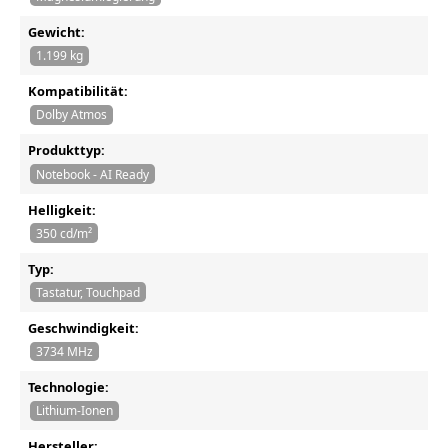
Gewicht:
1.199 kg
Kompatibilität:
Dolby Atmos
Produkttyp:
Notebook - AI Ready
Helligkeit:
350 cd/m²
Typ:
Tastatur, Touchpad
Geschwindigkeit:
3734 MHz
Technologie:
Lithium-Ionen
Hersteller: