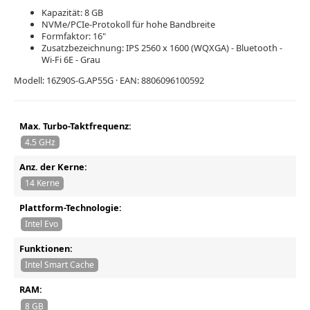
Kapazität: 8 GB
NVMe/PCIe-Protokoll für hohe Bandbreite
Formfaktor: 16"
Zusatzbezeichnung: IPS 2560 x 1600 (WQXGA) - Bluetooth -
Wi-Fi 6E - Grau
Modell: 16Z90S-G.AP55G · EAN: 8806096100592
Max. Turbo-Taktfrequenz:
4.5 GHz
Anz. der Kerne:
14 Kerne
Plattform-Technologie:
Intel Evo
Funktionen:
Intel Smart Cache
RAM:
8 GB