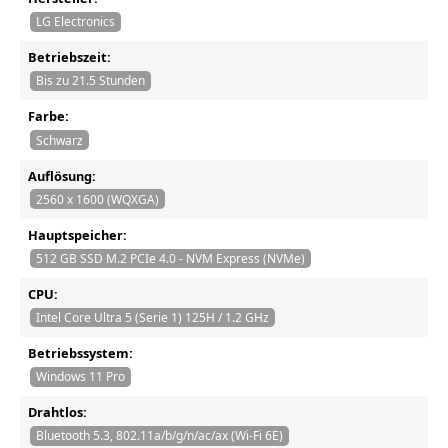
LG Electronics
Betriebszeit:
Bis zu 21.5 Stunden
Farbe:
Schwarz
Auflösung:
2560 x 1600 (WQXGA)
Hauptspeicher:
512 GB SSD M.2 PCIe 4.0 - NVM Express (NVMe)
CPU:
Intel Core Ultra 5 (Serie 1) 125H / 1.2 GHz
Betriebssystem:
Windows 11 Pro
Drahtlos:
Bluetooth 5.3, 802.11a/b/g/n/ac/ax (Wi-Fi 6E)