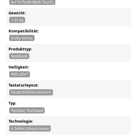
Ja (10-Punkt-Multi-Touch)
Gewicht:
1.35 kg
Kompatibilität:
Dolby Atmos
Produkttyp:
Notebook
Helligkeit:
600 cd/m²
Tastaturlayout:
Deutsch/Österreichisch
Typ:
Tastatur, Touchpad
Technologie:
6 Zellen Lithium-Ionen