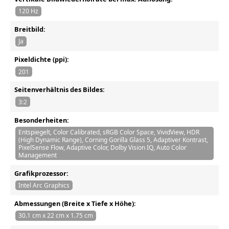
120 Hz
Breitbild:
Ja
Pixeldichte (ppi):
201
Seitenverhältnis des Bildes:
3:2
Besonderheiten:
Entspiegelt, Color Calibrated, sRGB Color Space, VividView, HDR
(High Dynamic Range), Corning Gorilla Glass 5, Adaptiver Kontrast,
PixelSense Flow, Adaptive Color, Dolby Vision IQ, Auto Color
Management
Grafikprozessor:
Intel Arc Graphics
Abmessungen (Breite x Tiefe x Höhe):
30.1 cm x 22 cm x 1.75 cm