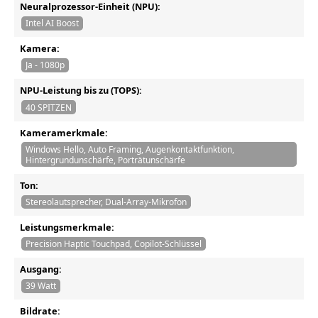
Neuralprozessor-Einheit (NPU):
Intel AI Boost
Kamera:
Ja - 1080p
NPU-Leistung bis zu (TOPS):
40 SPITZEN
Kameramerkmale:
Windows Hello, Auto Framing, Augenkontaktfunktion,
Hintergrundunschärfe, Porträtunschärfe
Ton:
Stereolautsprecher, Dual-Array-Mikrofon
Leistungsmerkmale:
Precision Haptic Touchpad, Copilot-Schlüssel
Ausgang:
39 Watt
Bildrate: