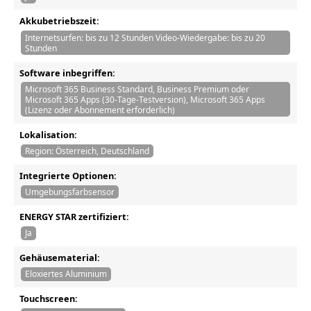
Akkubetriebszeit:
Internetsurfen: bis zu 12 Stunden Video-Wiedergabe: bis zu 20
Stunden
Software inbegriffen:
Microsoft 365 Business Standard, Business Premium oder
Microsoft 365 Apps (30-Tage-Testversion), Microsoft 365 Apps
(Lizenz oder Abonnement erforderlich)
Lokalisation:
Region: Österreich, Deutschland
Integrierte Optionen:
Umgebungsfarbsensor
ENERGY STAR zertifiziert:
Ja
Gehäusematerial:
Eloxiertes Aluminium
Touchscreen: