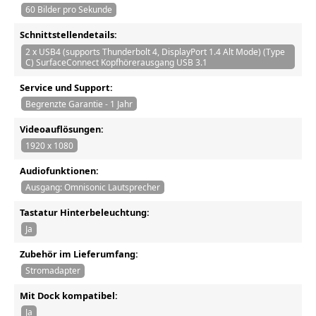
60 Bilder pro Sekunde
Schnittstellendetails:
2 x USB4 (supports Thunderbolt 4, DisplayPort 1.4 Alt Mode) (Type
C) SurfaceConnect Kopfhörerausgang USB 3.1
Service und Support:
Begrenzte Garantie - 1 Jahr
Videoauflösungen:
1920 x 1080
Audiofunktionen:
Ausgang: Omnisonic Lautsprecher
Tastatur Hinterbeleuchtung:
Ja
Zubehör im Lieferumfang:
Stromadapter
Mit Dock kompatibel:
Ja