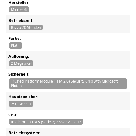
Hersteller:
Microsoft
Betriebszeit:
Bis zu 20 Stunden
Farbe:
Platin
Auflösung:
2 Megapixel
Sicherheit:
Trusted Platform Module (TPM 2.0) Security Chip with Microsoft
Pluton
Hauptspeicher:
256 GB SSD
CPU:
Intel Core Ultra 5 (Serie 2) 238V / 2.1 GHz
Betriebssystem: