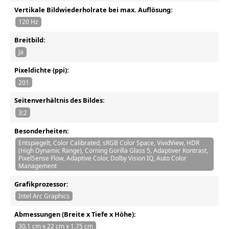
Vertikale Bildwiederholrate bei max. Auflösung:
120 Hz
Breitbild:
Ja
Pixeldichte (ppi):
201
Seitenverhältnis des Bildes:
3:2
Besonderheiten:
Entspiegelt, Color Calibrated, sRGB Color Space, VividView, HDR
(High Dynamic Range), Corning Gorilla Glass 5, Adaptiver Kontrast,
PixelSense Flow, Adaptive Color, Dolby Vision IQ, Auto Color
Management
Grafikprozessor:
Intel Arc Graphics
Abmessungen (Breite x Tiefe x Höhe):
30.1 cm x 22 cm x 1.75 cm