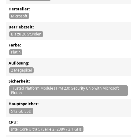
Hersteller:
Microsoft
Betriebszeit:
Bis zu 20 Stunden
Farbe:
Platin
Auflösung:
2 Megapixel
Sicherheit:
Trusted Platform Module (TPM 2.0) Security Chip with Microsoft
Pluton
Hauptspeicher:
512 GB SSD
CPU:
Intel Core Ultra 5 (Serie 2) 238V / 2.1 GHz