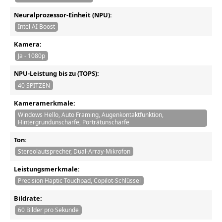
Neuralprozessor-Einheit (NPU):
Intel AI Boost
Kamera:
Ja - 1080p
NPU-Leistung bis zu (TOPS):
40 SPITZEN
Kameramerkmale:
Windows Hello, Auto Framing, Augenkontaktfunktion,
Hintergrundunschärfe, Porträtunschärfe
Ton:
Stereolautsprecher, Dual-Array-Mikrofon
Leistungsmerkmale:
Precision Haptic Touchpad, Copilot-Schlüssel
Bildrate:
60 Bilder pro Sekunde