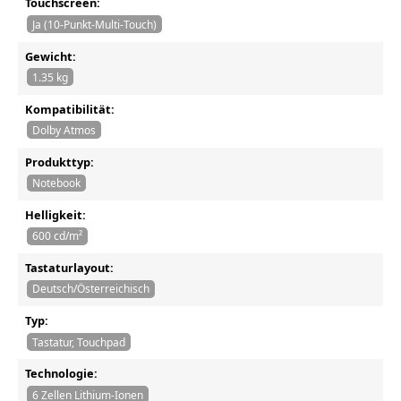
Touchscreen:
Ja (10-Punkt-Multi-Touch)
Gewicht:
1.35 kg
Kompatibilität:
Dolby Atmos
Produkttyp:
Notebook
Helligkeit:
600 cd/m²
Tastaturlayout:
Deutsch/Österreichisch
Typ:
Tastatur, Touchpad
Technologie:
6 Zellen Lithium-Ionen