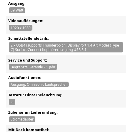
Ausgang:
39 Watt
Videoauflösungen:
1920 x 1080
Schnittstellendetails:
2 x USB4 (supports Thunderbolt 4, DisplayPort 1.4 Alt Mode) (Type
C) SurfaceConnect Kopfhörerausgang USB 3.1
Service und Support:
Begrenzte Garantie - 1 Jahr
Audiofunktionen:
Ausgang: Omnisonic Lautsprecher
Tastatur Hinterbeleuchtung:
Ja
Zubehör im Lieferumfang:
Stromadapter
Mit Dock kompatibel: