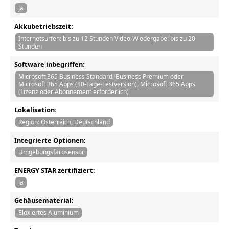
Ja
Akkubetriebszeit:
Internetsurfen: bis zu 12 Stunden Video-Wiedergabe: bis zu 20
Stunden
Software inbegriffen:
Microsoft 365 Business Standard, Business Premium oder
Microsoft 365 Apps (30-Tage-Testversion), Microsoft 365 Apps
(Lizenz oder Abonnement erforderlich)
Lokalisation:
Region: Österreich, Deutschland
Integrierte Optionen:
Umgebungsfarbsensor
ENERGY STAR zertifiziert:
Ja
Gehäusematerial:
Eloxiertes Aluminium