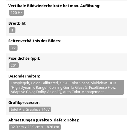
Vertikale Bildwiederholrate bei max. Auflösung:
120 Hz
Breitbild:
Ja
Seitenverhältnis des Bildes:
3:2
Pixeldichte (ppi):
201
Besonderheiten:
Entspiegelt, Color Calibrated, sRGB Color Space, VividView, HDR
(High Dynamic Range), Corning Gorilla Glass 5, PixelSense Flow,
Adaptive Color, Dolby Vision IQ, Auto Color Management
Grafikprozessor:
Intel Arc Graphics 140V
Abmessungen (Breite x Tiefe x Höhe):
32.9 cm x 23.9 cm x 1.826 cm