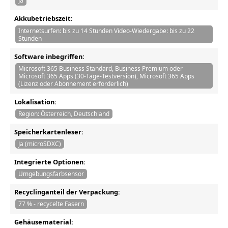
Ja
Akkubetriebszeit:
Internetsurfen: bis zu 14 Stunden Video-Wiedergabe: bis zu 22
Stunden
Software inbegriffen:
Microsoft 365 Business Standard, Business Premium oder
Microsoft 365 Apps (30-Tage-Testversion), Microsoft 365 Apps
(Lizenz oder Abonnement erforderlich)
Lokalisation:
Region: Österreich, Deutschland
Speicherkartenleser:
Ja (microSDXC)
Integrierte Optionen:
Umgebungsfarbsensor
Recyclinganteil der Verpackung:
77 % - recycelte Fasern
Gehäusematerial: