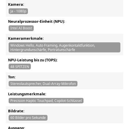
Kamera:
Ja - 1080p
Neuralprozessor-Einheit (NPU):
Intel AI Boost
Kameramerkmale:
Windows Hello, Auto Framing, Augenkontaktfunktion,
Hintergrundunschärfe, Porträtunschärfe
NPU-Leistung bis zu (TOPS):
48 SPITZEN
Ton:
Stereolautsprecher, Dual-Array-Mikrofon
Leistungsmerkmale:
Precision Haptic Touchpad, Copilot-Schlüssel
Bildrate:
60 Bilder pro Sekunde
Ausgang: