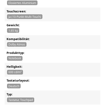
Eloxiertes Aluminium
Touchscreen:
Ja (10-Punkt-Multi-Touch)
Gewicht:
1.65 kg
Kompatibilität:
Dolby Atmos
Produkttyp:
Notebook
Helligkeit:
600 cd/m²
Tastaturlayout:
Deutsch
Typ:
Tastatur, Touchpad