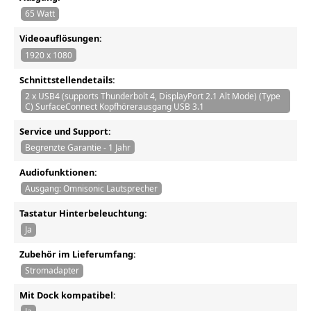
65 Watt
Videoauflösungen:
1920 x 1080
Schnittstellendetails:
2 x USB4 (supports Thunderbolt 4, DisplayPort 2.1 Alt Mode) (Type
C) SurfaceConnect Kopfhörerausgang USB 3.1
Service und Support:
Begrenzte Garantie - 1 Jahr
Audiofunktionen:
Ausgang: Omnisonic Lautsprecher
Tastatur Hinterbeleuchtung:
Ja
Zubehör im Lieferumfang:
Stromadapter
Mit Dock kompatibel: