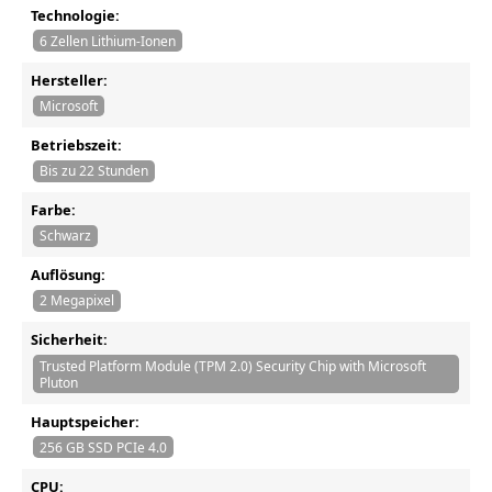
Technologie:
6 Zellen Lithium-Ionen
Hersteller:
Microsoft
Betriebszeit:
Bis zu 22 Stunden
Farbe:
Schwarz
Auflösung:
2 Megapixel
Sicherheit:
Trusted Platform Module (TPM 2.0) Security Chip with Microsoft
Pluton
Hauptspeicher:
256 GB SSD PCIe 4.0
CPU: