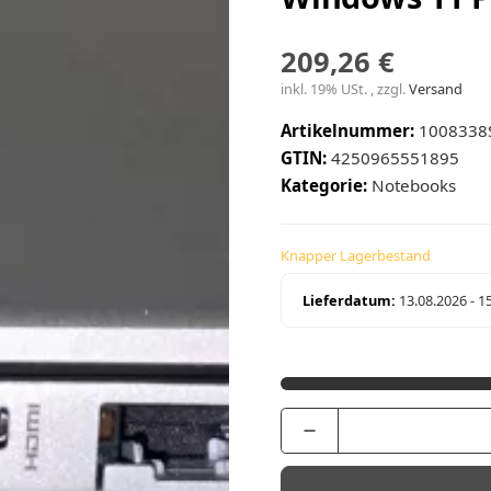
209,26 €
inkl. 19% USt. , zzgl.
Versand
Artikelnummer:
1008338
GTIN:
4250965551895
Kategorie:
Notebooks
Knapper Lagerbestand
Lieferdatum:
13.08.2026 - 1