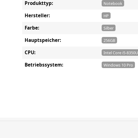
Produkttyp:
Notebook
Hersteller:
HP
Farbe:
Silber
Hauptspeicher:
256GB
CPU:
Intel Core i5-8350U
Betriebssystem:
Windows 10 Pro