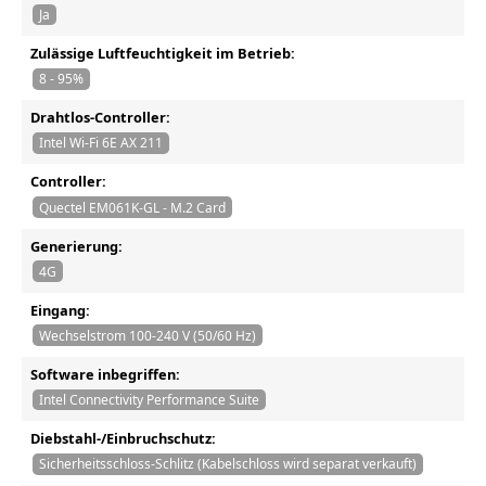
Ja
Zulässige Luftfeuchtigkeit im Betrieb:
8 - 95%
Drahtlos-Controller:
Intel Wi-Fi 6E AX 211
Controller:
Quectel EM061K-GL - M.2 Card
Generierung:
4G
Eingang:
Wechselstrom 100-240 V (50/60 Hz)
Software inbegriffen:
Intel Connectivity Performance Suite
Diebstahl-/Einbruchschutz:
Sicherheitsschloss-Schlitz (Kabelschloss wird separat verkauft)