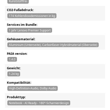
Kunststofffrei
CO2-Fußabdruck:
174 Kohlendioxidemissionen in kg
Services im Bundle:
1 Jahr Lenovo Premier Support
Gehäusematerial:
Aluminium (Unterseite), Carbonfaser-Hybridmaterial (Oberseite)
PAIA version:
1.4.0
Gewicht:
1.24 kg
Kompatibilität:
High-Definition-Audio, Dolby Audio
Produkttyp:
Notebook - AI Ready - 180°-Scharnierdesign