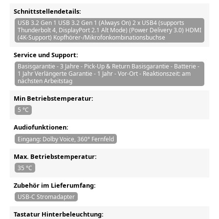
Schnittstellendetails:
USB 3.2 Gen 1 USB 3.2 Gen 1 (Always On) 2 x USB4 (supports
Thunderbolt 4, DisplayPort 2.1 Alt Mode) (Power Delivery 3.0) HDMI
(4K-Support) Kopfhörer-/Mikrofonkombinationsbuchse
Service und Support:
Basisgarantie - 3 Jahre - Pick-Up & Return Basisgarantie - Batterie -
1 Jahr Verlängerte Garantie - 1 Jahr - Vor-Ort - Reaktionszeit: am
nächsten Arbeitstag
Min Betriebstemperatur:
5 °C
Audiofunktionen:
Eingang: Dolby Voice, 360° Fernfeld
Max. Betriebstemperatur:
35 °C
Zubehör im Lieferumfang:
USB-C Stromadapter
Tastatur Hinterbeleuchtung: