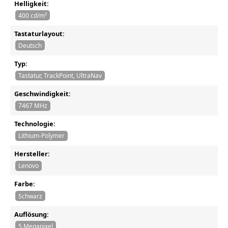
Helligkeit:
400 cd/m²
Tastaturlayout:
Deutsch
Typ:
Tastatur, TrackPoint, UltraNav
Geschwindigkeit:
7467 MHz
Technologie:
Lithium-Polymer
Hersteller:
Lenovo
Farbe:
Schwarz
Auflösung:
5 Megapixel