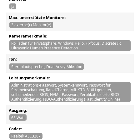
Ja
Max. unterstützte Monitore:
3 externe(r) Monitor(e)
Kameramerkmale:
Rollladen für Privatsphäre, Windows Hello, Fixfocus, Discrete IR,
Ultrasonic Human Presence Detection
Ton:
Stereolautsprecher, Dual-Array-Mikrofon
Leistungsmerkmale:
Administrations-Passwort, Systemkennwort, Passwort für
Stromeinschaltung, RapidCharge, MIL-STD-810H getestet,
selbstheilendes BIOS, NVMe-Passwort, Zertifikatbasierte BIOS-
Authentifizierung, FIDO-Authentifizierung (Fast Identity Online)
Ausgang:
65 Watt
Codec:
Realtek ALC3287