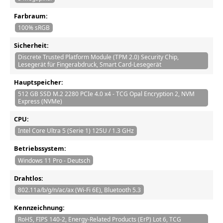
Farbraum:
100% sRGB
Sicherheit:
Discrete Trusted Platform Module (TPM 2.0) Security Chip,
Lesegerät für Fingerabdruck, Smart Card-Lesegerät
Hauptspeicher:
512 GB SSD M.2 2280 PCIe 4.0 x4 - TCG Opal Encryption 2, NVM
Express (NVMe)
CPU:
Intel Core Ultra 5 (Serie 1) 125U / 1.3 GHz
Betriebssystem:
Windows 11 Pro - Deutsch
Drahtlos:
802.11a/b/g/n/ac/ax (Wi-Fi 6E), Bluetooth 5.3
Kennzeichnung:
RoHS, FIPS 140-2, Energy-Related Products (ErP) Lot 6, TCG