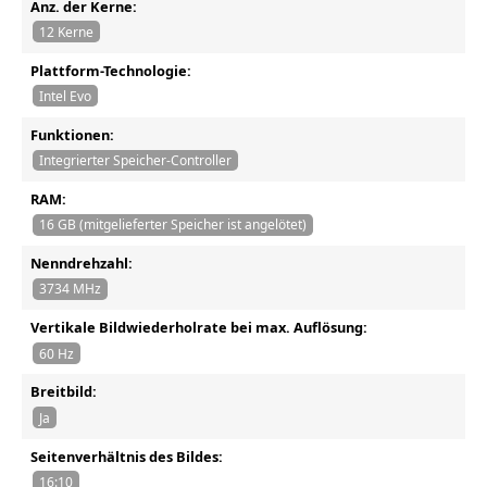
Anz. der Kerne:
12 Kerne
Plattform-Technologie:
Intel Evo
Funktionen:
Integrierter Speicher-Controller
RAM:
16 GB (mitgelieferter Speicher ist angelötet)
Nenndrehzahl:
3734 MHz
Vertikale Bildwiederholrate bei max. Auflösung:
60 Hz
Breitbild:
Ja
Seitenverhältnis des Bildes:
16:10